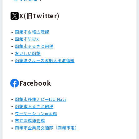
X(旧Twitter)
函館市広報広聴課
函館市防災X
函館市ふるさと納税
おいしい函館
函館港クルーズ客船入出港情報
Facebook
函館市移住ナビーIJU Navi
函館市ふるさと納税
ワーケーションin函館
市立函館博物館
函館市企業局交通部（函館市電）