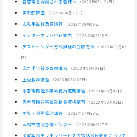
露店等を開設される皆様へ
（
2023年08月24日
）
署所配置図
（
2023年08月23日
）
応急手当普及員講習
（
2023年08月09日
）
インターネット申込案内
（
2023年08月05日
）
テストセンター方式試験の受験方法
（
2023年08月05
日
）
応急手当普及員再講習
（
2023年08月02日
）
上級救命講習
（
2023年08月02日
）
患者等搬送事業乗務員定期講習
（
2023年08月02日
）
患者等搬送事業乗務員資格講習
（
2023年08月02日
）
防火・防災管理講習
（
2023年07月28日
）
函館市夜間急病センター
（
2023年06月27日
）
災害案内テレホンサービスの電話番号変更について