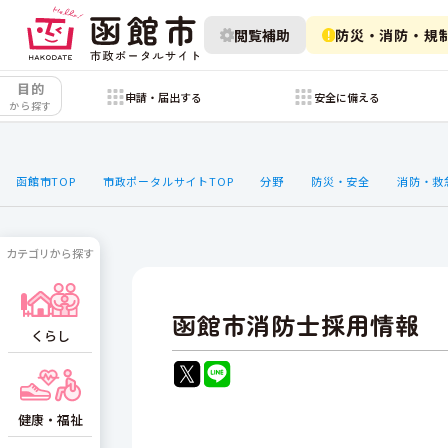
閲覧補助
防災・消防・規
目的
申請・届出する
安全に備える
から探す
函館市TOP
市政ポータルサイトTOP
分野
防災・安全
消防・救
カテゴリから探す
函館市消防士採用情報
くらし
健康・福祉