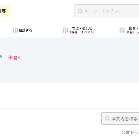
制等
学ぶ・楽しむ
知る
相談する
（講座・イベント）
（統計・
急
公開日 2