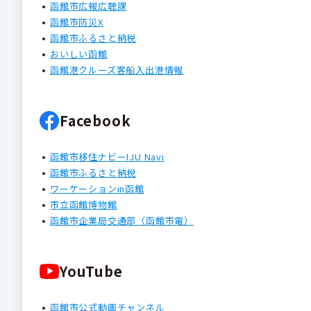
函館市広報広聴課
函館市防災X
函館市ふるさと納税
おいしい函館
函館港クルーズ客船入出港情報
Facebook
函館市移住ナビーIJU Navi
函館市ふるさと納税
ワーケーションin函館
市立函館博物館
函館市企業局交通部（函館市電）
YouTube
函館市公式動画チャンネル