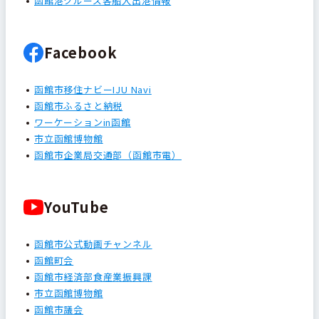
函館港クルーズ客船入出港情報
Facebook
函館市移住ナビーIJU Navi
函館市ふるさと納税
ワーケーションin函館
市立函館博物館
函館市企業局交通部（函館市電）
YouTube
函館市公式動画チャンネル
函館町会
函館市経済部食産業振興課
市立函館博物館
函館市議会