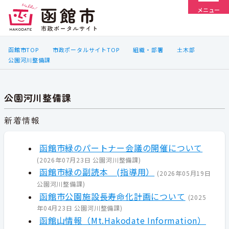
メニュー
函館市TOP
市政ポータルサイトTOP
組織・部署
土木部
公園河川整備課
公園河川整備課
新着情報
函館市緑のパートナー会議の開催について
(
2026年07月23日
公園河川整備課
)
函館市緑の副読本 (指導用）
(
2026年05月19日
公園河川整備課
)
函館市公園施設長寿命化計画について
(
2025
年04月23日
公園河川整備課
)
函館山情報（Mt.Hakodate Information）