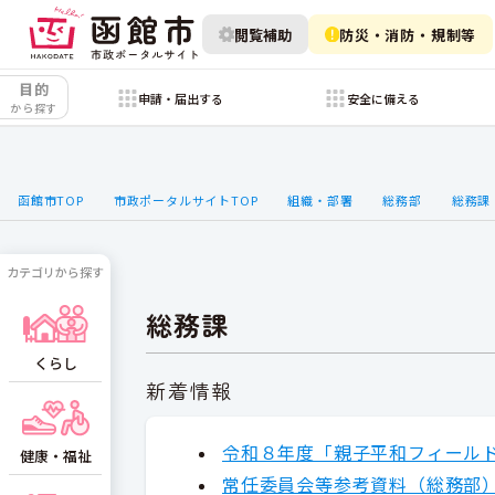
閲覧補助
防災・消防・規制等
目的
申請・届出する
安全に備える
から探す
函館市TOP
市政ポータルサイトTOP
組織・部署
総務部
総務課
カテゴリから探す
総務課
くらし
新着情報
令和８年度「親子平和フィール
健康・福祉
常任委員会等参考資料（総務部