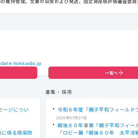
両の維持管理，文書の収受および発送，固定資産税評価審査委員
date.hokkaido.jp
一覧へ
募集・採用
セージについ
令和８年度「親子平和フィールド
2026年07月27日
戦後８０年事業「親子平和フィー
行に係る感染防
「ロビー展『戦後８０年 太平洋