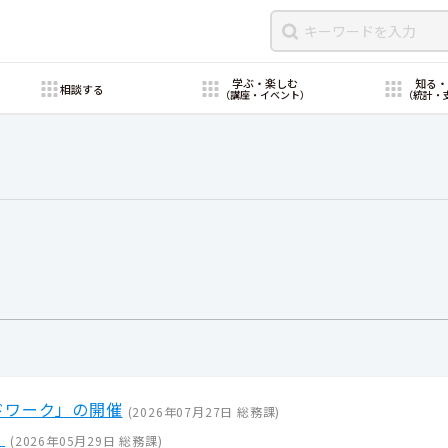
学ぶ・楽しむ
知る
相談する
（講座・イベント）
（統計・
ドワーク」の開催
(
2026年07月27日
総務課
)
）
(
2026年05月29日
総務課
)