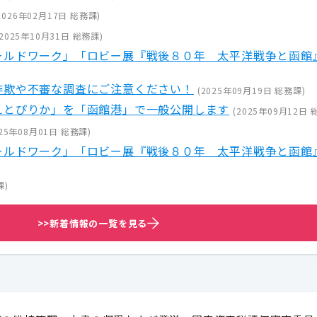
2026年02月17日
総務課
)
2025年10月31日
総務課
)
ールドワーク」「ロビー展『戦後８０年 太平洋戦争と函館
詐欺や不審な調査にご注意ください！
(
2025年09月19日
総務課
)
えとぴりか」を「函館港」で一般公開します
(
2025年09月12日
25年08月01日
総務課
)
ールドワーク」「ロビー展『戦後８０年 太平洋戦争と函館
課
)
>>新着情報の一覧を見る