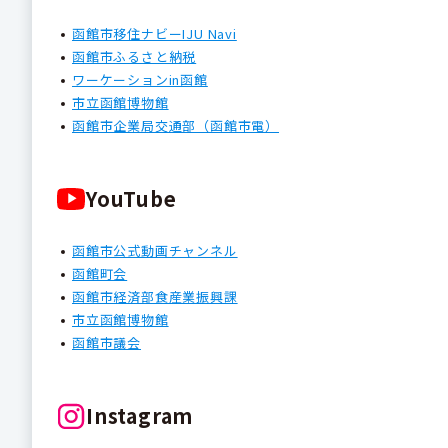
函館市移住ナビーIJU Navi
函館市ふるさと納税
ワーケーションin函館
市立函館博物館
函館市企業局交通部（函館市電）
YouTube
函館市公式動画チャンネル
函館町会
函館市経済部食産業振興課
市立函館博物館
函館市議会
Instagram