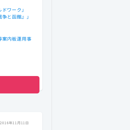
ルドワーク」
戦争と函館』」
等案内板運用事
2016年11月11日