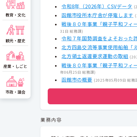
令和8年（2026年）CSVデータ
(
函館市役所本庁舎が停電します
教育・文化
(
戦後８０年事業「親子平和フィ
31日
総務課
)
令和７年国勢調査をよそおった
観光・歴史
北方四島交流等事業使用船舶「
北方領土返還要求運動の取組
(
20
戦後８０年事業「親子平和フィ
産業・しごと
年06月25日
総務課
)
函館市の概要
(
2025年05月09日
総務
市政・議会
業務内容