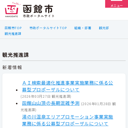
メニュー
函館市TOP
市政ポータルサイトTOP
組織・部署
観光部
観光推進課
観光推進課
新着情報
ＡＩ検索最適化推進事業実施業務に係る公
募型プロポーザルについて
(
2026年03月27日
観光推進課
)
函館山山頂の長期混雑予測
(
2026年01月28日
観
光推進課
)
湯の川温泉エリアプロモーション事業実施
業務に係る公募型プロポーザルについて