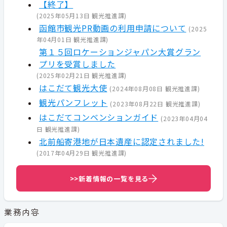
【終了】
(
2025年05月13日
観光推進課
)
函館市観光PR動画の利用申請について
(
2025
年04月01日
観光推進課
)
第１５回ロケーションジャパン大賞グラン
プリを受賞しました
(
2025年02月21日
観光推進課
)
はこだて観光大使
(
2024年08月08日
観光推進課
)
観光パンフレット
(
2023年08月22日
観光推進課
)
はこだてコンベンションガイド
(
2023年04月04
日
観光推進課
)
北前船寄港地が日本遺産に認定されました!
(
2017年04月29日
観光推進課
)
>>新着情報の一覧を見る
業務内容