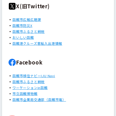
X(旧Twitter)
函館市広報広聴課
函館市防災X
函館市ふるさと納税
おいしい函館
函館港クルーズ客船入出港情報
Facebook
函館市移住ナビーIJU Navi
函館市ふるさと納税
ワーケーションin函館
市立函館博物館
函館市企業局交通部（函館市電）