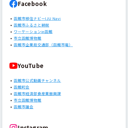
Facebook
函館市移住ナビーIJU Navi
函館市ふるさと納税
ワーケーションin函館
市立函館博物館
函館市企業局交通部（函館市電）
YouTube
函館市公式動画チャンネル
函館町会
函館市経済部食産業振興課
市立函館博物館
函館市議会
Instagram