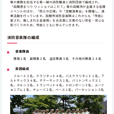
等の業務を担当する第一線の消防職員と消防団員で編成され、
「函館港まつり ワッショイはこだて」等の函館市が主催する各種
イベントのほか、「防火の広場」や「定期演奏会」を開催し、演
奏活動を行っています。函館市消防音楽隊はこれからも「市民に
愛され、親しまれる音楽隊」を合言葉に災害のない安全・安心な
街づくりのため、市民とともに歩んでいきます。
消防音楽隊の編成
音楽隊員
隊長１名 副隊長２名 主任隊員３名 その他の隊員２４名
楽器編成
フルート２名，クラリネット４名，バスクラリネット１名，ア
ルトサックス４名，テナーサックス１名，バリトンサックス１
名，ホルン３名，トランペット４名，トロンボーン３名，ユーフ
ォニアム１名，チューバ２名，ベース１名，パーカッション３名