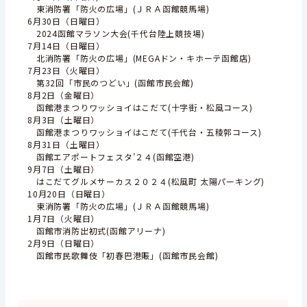
東消防署「防火の広場」(ＪＲＡ函館競馬場)
6月30日（日曜日）
2024函館マラソン大会(千代台陸上競技場)
7月14日（日曜日）
北消防署「防火の広場」(MEGAドン・キホーテ函館店)
7月23日（火曜日）
第32回「市民のつどい」(函館市民会館)
8月2日（金曜日）
函館港まつりワッショイはこだて(十字街・松風コース)
8月3日（土曜日）
函館港まつりワッショイはこだて(千代台・五稜郭コース)
8月31日（土曜日）
函館エアポートフェスタ’２４(函館空港)
9月7日（土曜日）
はこだてグルメサーカス２０２４(松風町 太陽パーキング)
10月20日（日曜日）
東消防署「防火の広場」(ＪＲＡ函館競馬場)
1月7日（火曜日）
函館市消防出初式(函館アリーナ)
2月9日（日曜日）
函館市民歌舞伎「初春巴港賑」(函館市民会館)