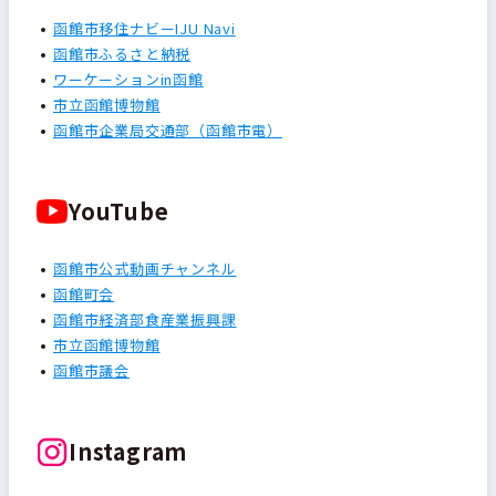
函館市移住ナビーIJU Navi
函館市ふるさと納税
ワーケーションin函館
市立函館博物館
函館市企業局交通部（函館市電）
YouTube
函館市公式動画チャンネル
函館町会
函館市経済部食産業振興課
市立函館博物館
函館市議会
Instagram