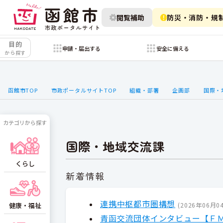
閲覧補助
防災・消防・規
目的
申請・届出する
安全に備える
から探す
函館市TOP
市政ポータルサイトTOP
組織・部署
企画部
国際・
カテゴリから探す
国際・地域交流課
くらし
新着情報
連携中枢都市圏構想
(
2026年06月0
健康・福祉
青函交流団体インタビュー【Ｆ