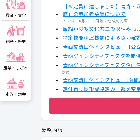
【※定員に達しました】青森・
旅」の参加者募集について
教育・文化
(
2025年08月21日
国際・地域交流課
)
函館市の多文化共生の取組み
(
20
特定技能所属機関による協力確
観光・歴史
青函交流団体インタビュー【公
青函ツインシティフェスタを開
青函ツインシティフェスタ企画
産業・しごと
流課
)
青函交流団体インタビュｰ【函館
定住自立圏形成協定の一部を変
市政・議会
業務内容