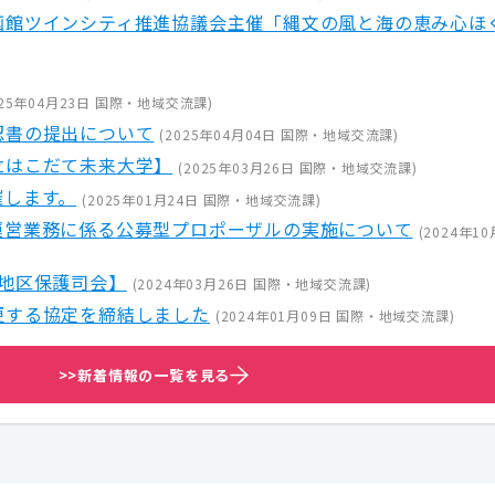
函館ツインシティ推進協議会主催「縄文の風と海の恵み心ほ
25年04月23日
国際・地域交流課
)
認書の提出について
(
2025年04月04日
国際・地域交流課
)
立はこだて未来大学】
(
2025年03月26日
国際・地域交流課
)
催します。
(
2025年01月24日
国際・地域交流課
)
運営業務に係る公募型プロポーザルの実施について
(
2024年10
地区保護司会】
(
2024年03月26日
国際・地域交流課
)
更する協定を締結しました
(
2024年01月09日
国際・地域交流課
)
>>新着情報の一覧を見る