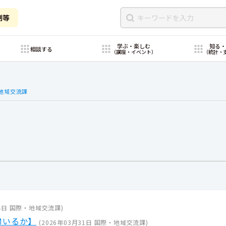
制等
学ぶ・楽しむ
知る
相談する
（講座・イベント）
（統計・
地域交流課
4日
国際・地域交流課
)
Ｍいるか】
(
2026年03月31日
国際・地域交流課
)