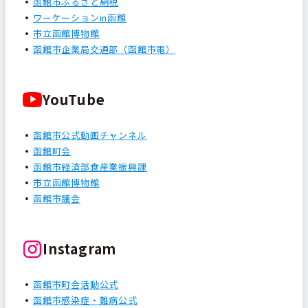
函館市ふるさと納税
ワーケーションin函館
市立函館博物館
函館市企業局交通部（函館市電）
YouTube
函館市公式動画チャンネル
函館町会
函館市経済部食産業振興課
市立函館博物館
函館市議会
Instagram
函館市町会活動公式
函館市感染症・難病公式