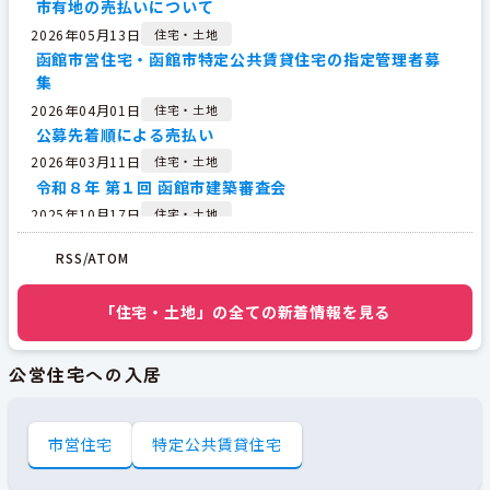
市有地の売払いについて
2026年05月13日
住宅・土地
函館市営住宅・函館市特定公共賃貸住宅の指定管理者募
集
2026年04月01日
住宅・土地
公募先着順による売払い
2026年03月11日
住宅・土地
令和８年 第１回 函館市建築審査会
2025年10月17日
住宅・土地
居住サポート住宅
RSS/ATOM
2025年10月03日
住宅・土地
企業局所管の市有財産の売払いについて（一般競争入
「住宅・土地」の全ての新着情報を見る
札，令和7年10月3日実施分）【結果】
2025年07月16日
住宅・土地
市有財産の売払いについて（令和７年度一般競争入札）
公営住宅への入居
【結果】
2025年05月08日
住宅・土地
住まいに関するお役立ち情報
市営住宅
特定公共賃貸住宅