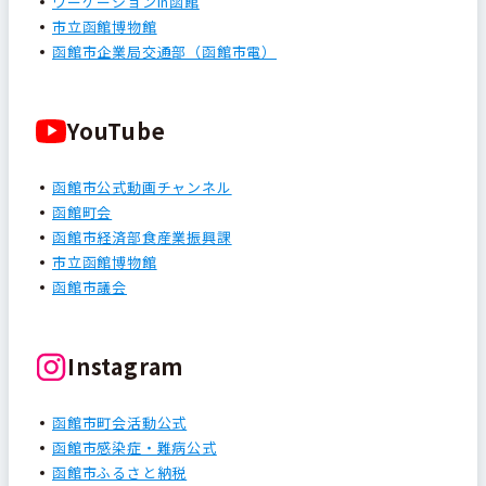
ワーケーションin函館
市立函館博物館
函館市企業局交通部（函館市電）
YouTube
函館市公式動画チャンネル
函館町会
函館市経済部食産業振興課
市立函館博物館
函館市議会
Instagram
函館市町会活動公式
函館市感染症・難病公式
函館市ふるさと納税