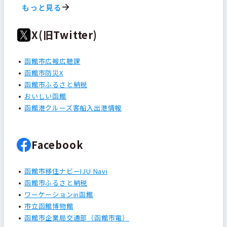
もっと見る
X(旧Twitter)
函館市広報広聴課
函館市防災X
函館市ふるさと納税
おいしい函館
函館港クルーズ客船入出港情報
Facebook
函館市移住ナビーIJU Navi
函館市ふるさと納税
ワーケーションin函館
市立函館博物館
函館市企業局交通部（函館市電）