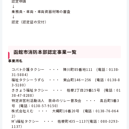
認定申請
↓
乗務員・車両・車両資器材等の審査
↓
認定（認定証の交付）
函館市消防本部認定事業一覧
事業所名
コバト介護タクシー ・・・ 陣川町85番地111 (電話：0138-
31-5884）
福祉タクシーうずら ・・・ 東山町146ー256 (電話：0138-8
3-5180）
ききょう福祉タクシー ・・・ 桔梗2丁目29番15号 (電話：01
38-47-8288）
特定非営利活動法人 救命のリレー普及会 ・・・ 高丘町5番3
号 (電話：0138-57-9150）
株式会社えむ ・・・ 大縄町16番20号 (電話：0138-76-064
2）
M's福祉タクシー ・・・ 桔梗町435－1137(電話：080-3293-
1137）