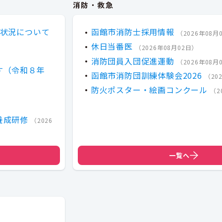
消防・救急
援状況について
函館市消防士採用情報
（
2026年08月
休日当番医
（
2026年08月02日
）
消防団員入団促進運動
（
2026年08月
す（令和８年
函館市消防団訓練体験会2026
（
20
防火ポスター・絵画コンクール
（
2
養成研修
（
2026
一覧へ