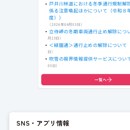
戸井川林道における冬季通行規制解
係る注意喚起ほかについて（令和８年
度））
（
2026年04月03日
）
立待岬の冬期車両通行止め解除につ
月23日
）
＜緑園通＞通行止めの解除について
日
）
吹雪の視界情報提供サービスについ
05日
）
一覧へ
SNS・アプリ情報