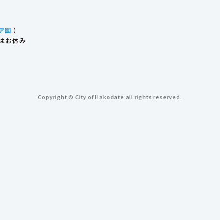
ア図
）
始はお休み
Copyright © City of Hakodate all rights reserved.