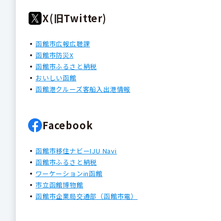
X(旧Twitter)
函館市広報広聴課
函館市防災X
函館市ふるさと納税
おいしい函館
函館港クルーズ客船入出港情報
Facebook
函館市移住ナビーIJU Navi
函館市ふるさと納税
ワーケーションin函館
市立函館博物館
函館市企業局交通部（函館市電）