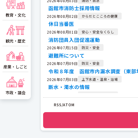
2026年08月03日
消防・救急
函館市消防士採用情報
教育・文化
2026年08月02日
からだとこころの健康
休日当番医
2026年08月01日
安心・安全なくらし
消防団員入団促進運動
観光・歴史
2026年07月15日
防災・安全
避難所について
2026年07月09日
防災・安全
産業・しごと
令和８年度 函館市内漏水調査（東部
2026年07月03日
上下水道・温泉・浴場
断水・濁水の情報
市政・議会
2026年06月30日
安心・安全なくらし
函館市消防団訓練体験会2026
RSS/ATOM
2026年06月30日
防災・安全
防災行政無線の試験放送を実施します
2026年06月12日
防災・安全
令和８年度 函館市内漏水調査の情報