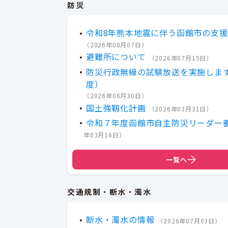
防災
令和8年熊本地震に伴う函館市の支
（
2026年08月07日
）
避難所について
（
2026年07月15日
）
防災行政無線の試験放送を実施しま
度）
（
2026年06月30日
）
国土強靱化計画
（
2026年03月31日
）
令和７年度函館市自主防災リーダー
年03月16日
）
一覧へ
交通規制・断水・濁水
断水・濁水の情報
（
2026年07月03日
）