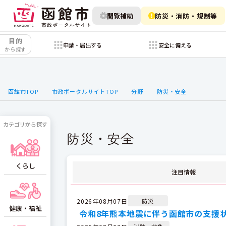
閲覧補助
防災・消防・規制等
目的
申請・届出する
安全に備える
から探す
函館市TOP
市政ポータルサイトTOP
分野
防災・安全
カテゴリから探す
防災・安全
くらし
注目情報
2026年08月07日
防災
健康・福祉
令和8年熊本地震に伴う函館市の支援