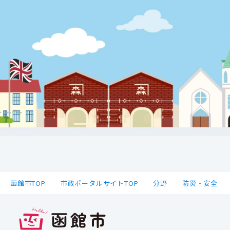
函館市TOP
市政ポータルサイトTOP
分野
防災・安全