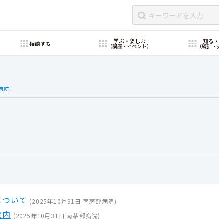
学ぶ・楽しむ
知る
相談する
（講座・イベント）
（統計・
病院
について
(
2025年10月31日
南茅部病院
)
案内
(
2025年10月31日
南茅部病院
)