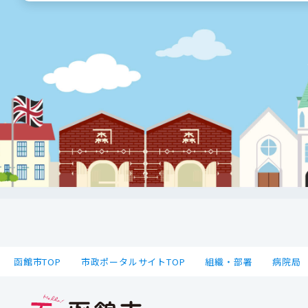
函館市TOP
市政ポータルサイトTOP
組織・部署
病院局