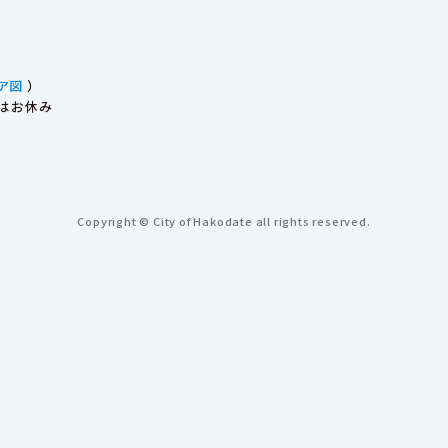
ア図
）
始はお休み
Copyright © City of Hakodate all rights reserved.