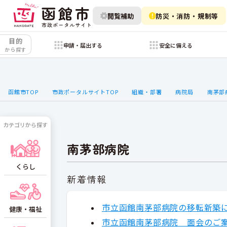
閲覧補助
防災・消防・規制等
目的
申請・届出する
安全に備える
から探す
函館市TOP
市政ポータルサイトTOP
組織・部署
病院局
南茅部
カテゴリから探す
南茅部病院
くらし
新着情報
市立函館南茅部病院の移転新築
健康・福祉
市立函館南茅部病院 面会のご