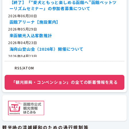
【終了】「“愛犬ともっと楽しめる函館へ”函館ペットツ
ーリズムセミナー」の参加者募集について
2026年06月30日
函館アリーナ【施設案内】
2026年05月29日
来函観光入込客数推計
2026年04月23日
海向山登山会（2026年）開催について
2026年04月23日
恵山登山会（2026年）の開催について
RSS/ATOM
2026年04月23日
第57回恵山つつじまつり（2026年）
「観光振興・コンベンション」の全ての新着情報を見る
2026年04月22日
イベント～南かやべひろめ舟祭り
観光地の混雑緩和のための通行規制等