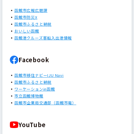
函館市広報広聴課
函館市防災X
函館市ふるさと納税
おいしい函館
函館港クルーズ客船入出港情報
Facebook
函館市移住ナビーIJU Navi
函館市ふるさと納税
ワーケーションin函館
市立函館博物館
函館市企業局交通部（函館市電）
YouTube