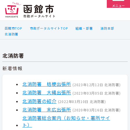
メニュー
函館市TOP
市政ポータルサイトTOP
組織・部署
消防本部
北消防署
北消防署
新着情報
北消防署 桔梗出張所
(
2023年12月12日
北消防署
)
北消防署 大縄出張所
(
2023年03月05日
北消防署
)
北消防署の紹介
(
2022年03月10日
北消防署
)
北消防署 末広出張所
(
2020年03月16日
北消防署
)
北消防署総合案内（お知らせ・署所サイ
ト）