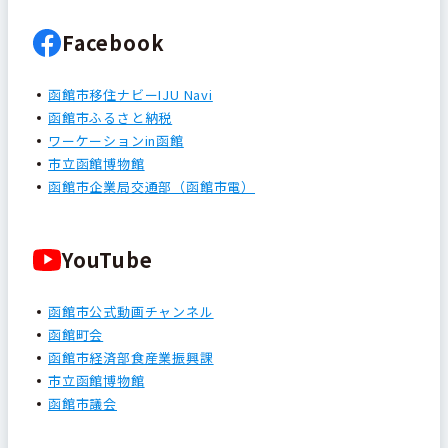
Facebook
函館市移住ナビーIJU Navi
函館市ふるさと納税
ワーケーションin函館
市立函館博物館
函館市企業局交通部（函館市電）
YouTube
函館市公式動画チャンネル
函館町会
函館市経済部食産業振興課
市立函館博物館
函館市議会