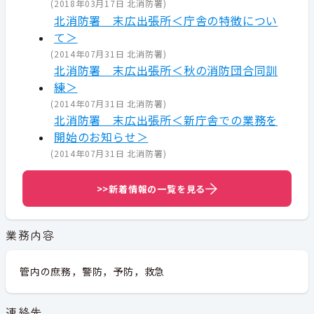
(
2018年03月17日
北消防署
)
北消防署 末広出張所＜庁舎の特徴につい
て＞
(
2014年07月31日
北消防署
)
北消防署 末広出張所＜秋の消防団合同訓
練＞
(
2014年07月31日
北消防署
)
北消防署 末広出張所＜新庁舎での業務を
開始のお知らせ＞
(
2014年07月31日
北消防署
)
>>新着情報の一覧を見る
業務内容
管内の庶務，警防，予防，救急
連絡先