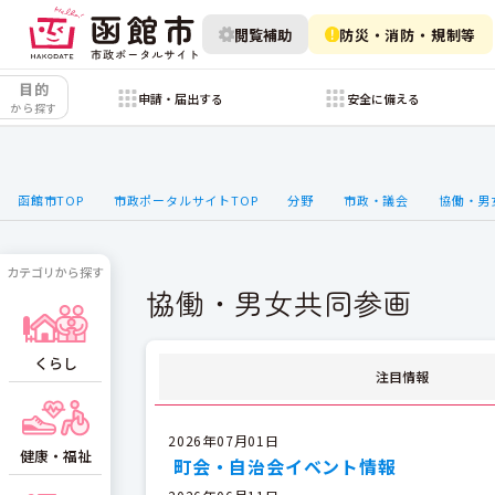
閲覧補助
防災・消防・規制等
目的
申請・届出する
安全に備える
から探す
函館市TOP
市政ポータルサイトTOP
分野
市政・議会
協働・男
カテゴリから探す
協働・男女共同参画
くらし
注目情報
2026年07月01日
健康・福祉
町会・自治会イベント情報