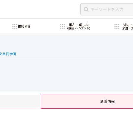
学ぶ・楽しむ
知る
相談する
（講座・イベント）
（統計・
女共同参画
新着情報