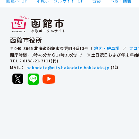
函館市TOP
市政ポータルサイトTOP
分野
市政・議会
函館市役所
〒040-8666 北海道函館市東雲町4番13号（
地図・駐車場
／
フロ
開庁時間：8時45分から17時30分まで ※土日祝日および年末年
TEL
：0138-21-3111(代)
MAIL
：
hakodate@city.hakodate.hokkaido.jp
(代)