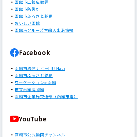
函館市広報広聴課
函館市防災X
函館市ふるさと納税
おいしい函館
函館港クルーズ客船入出港情報
Facebook
函館市移住ナビーIJU Navi
函館市ふるさと納税
ワーケーションin函館
市立函館博物館
函館市企業局交通部（函館市電）
YouTube
函館市公式動画チャンネル