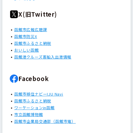
X(旧Twitter)
函館市広報広聴課
函館市防災X
函館市ふるさと納税
おいしい函館
函館港クルーズ客船入出港情報
Facebook
函館市移住ナビーIJU Navi
函館市ふるさと納税
ワーケーションin函館
市立函館博物館
函館市企業局交通部（函館市電）