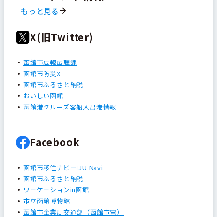
もっと見る
X(旧Twitter)
函館市広報広聴課
函館市防災X
函館市ふるさと納税
おいしい函館
函館港クルーズ客船入出港情報
Facebook
函館市移住ナビーIJU Navi
函館市ふるさと納税
ワーケーションin函館
市立函館博物館
函館市企業局交通部（函館市電）