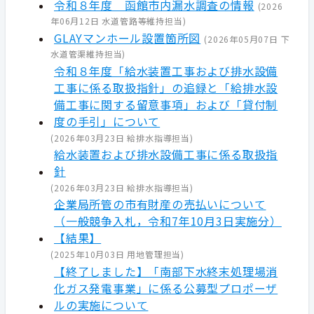
令和８年度 函館市内漏水調査の情報
(
2026
年06月12日
水道管路等維持担当
)
GLAYマンホール設置箇所図
(
2026年05月07日
下
水道管渠維持担当
)
令和８年度「給水装置工事および排水設備
工事に係る取扱指針」の追録と「給排水設
備工事に関する留意事項」および「貸付制
度の手引」について
(
2026年03月23日
給排水指導担当
)
給水装置および排水設備工事に係る取扱指
針
(
2026年03月23日
給排水指導担当
)
企業局所管の市有財産の売払いについて
（一般競争入札，令和7年10月3日実施分）
【結果】
(
2025年10月03日
用地管理担当
)
【終了しました】「南部下水終末処理場消
化ガス発電事業」に係る公募型プロポーザ
ルの実施について