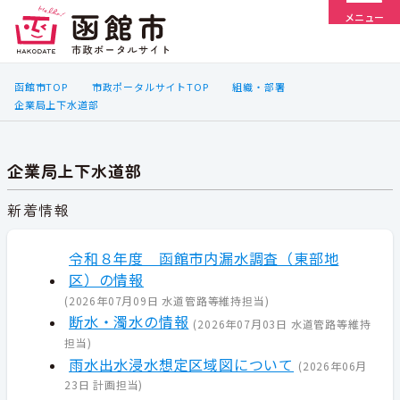
メニュー
函館市TOP
市政ポータルサイトTOP
組織・部署
企業局上下水道部
企業局上下水道部
新着情報
令和８年度 函館市内漏水調査（東部地
区）の情報
(
2026年07月09日
水道管路等維持担当
)
断水・濁水の情報
(
2026年07月03日
水道管路等維持
担当
)
雨水出水浸水想定区域図について
(
2026年06月
23日
計画担当
)