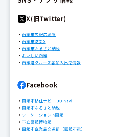
X(旧Twitter)
函館市広報広聴課
函館市防災X
函館市ふるさと納税
おいしい函館
函館港クルーズ客船入出港情報
Facebook
函館市移住ナビーIJU Navi
函館市ふるさと納税
ワーケーションin函館
市立函館博物館
函館市企業局交通部（函館市電）