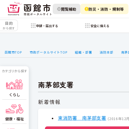
閲覧補助
防災・消防・規制等
目的
申請・届出する
安全に備える
から探す
函館市TOP
市政ポータルサイトTOP
組織・部署
消防本部
南茅
カテゴリから探す
南茅部支署
くらし
新着情報
東消防署 南茅部支署
(
2016年12
健康・福祉