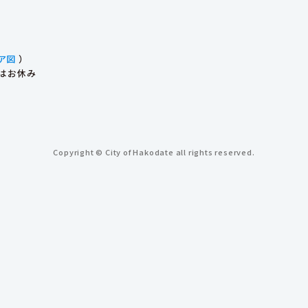
ア図
）
始はお休み
Copyright © City of Hakodate all rights reserved.