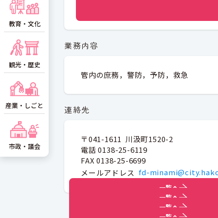
教育・文化
業務内容
観光・歴史
管内の庶務，警防，予防，救急
産業・しごと
連絡先
〒041-1611 川汲町1520-2
市政・議会
電話 0138-25-6119
FAX 0138-25-6699
メールアドレス
fd-minami@city.hako
一覧へ
一覧へ
一覧へ
一覧へ