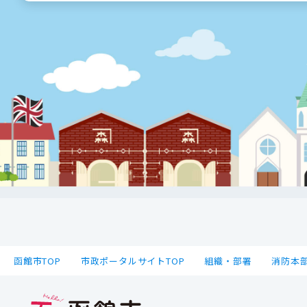
函館市TOP
市政ポータルサイトTOP
組織・部署
消防本