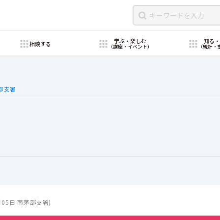
学ぶ・楽しむ
知る
相談する
（講座・イベント）
（統計・
部支署
月05日
南茅部支署
)