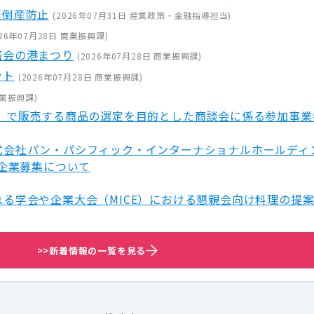
鎖倒産防止
(
2026年07月31日
産業政策・金融指導担当
)
26年07月28日
商業振興課
)
盛会の港まつり
(
2026年07月28日
商業振興課
)
ント
(
2026年07月28日
商業振興課
)
業振興課
)
隊」で販売する商品の選定を目的とした商談会に係る参加事業
式会社パン・パシフィック・インターナショナルホールディ
加企業募集について
る学会や企業大会（MICE）における懇親会向け料理の提
>>新着情報の一覧を見る