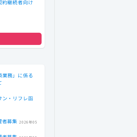
契約継続者向け
築業務」に係る
て
サン・リフレ函
理者募集
2026年05
理者募集