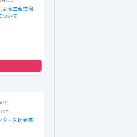
による生産性向
について
月05日
月13日
ンター入居者募