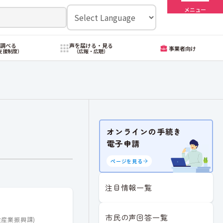
メニュー
・調べる
声を届ける・見る
事業者向け
支援制度）
（広報・広聴）
オンラインの手続き
電子申請
ページを見る
注目情報一覧
市民の声回答一覧
食産業振興課
)