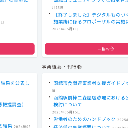
月13日
【終了しました】デジタルものづ
施業務に係るプロポーザルの実施
1日
2026年05月11日
一覧へ
事業概要・刊行物
の結果を公表し
函館市食関連事業者支援ガイドブ
日
函館駅前棒二森屋店跡地における
態把握調査）
検討について
2025年05月15日
労働者のためのハンドブック
2025
の結果
2024年09
経済部の事業概要について
2022年