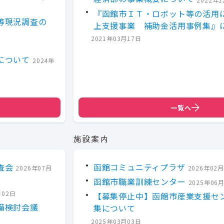
『函館市ＩＴ・ロボット等の活用
等現況調査の
上支援事業 補助金活用事例集』
2021年03月17日
について
2024年
一覧へ
施設案内
査会
函館コミュニティプラザ
2026年07月
2026年02
函館市職業訓練センター
2025年06
月02日
【募集停止中】函館市産業支援セ
備検討会議
集について
2025年03月03日