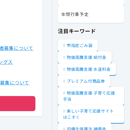
年間行事予定
注目キーワード
市指定ごみ袋
者募集について
物価高騰支援 給付金
ングス
物価高騰支援 水道料金
プレミアム付商品券
案募集について
物価高騰支援 子育て応援
手当
楽しい子育て応援サイト
はこすく
旧優生保護法 補償金