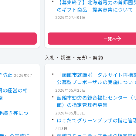
【募集終了】北海道電力の首都圏
のギフト商品 提案募集について
2026年07月01日
一覧へ
入札・調達・売却・契約
産防止
「函館市就職ポータルサイト再構
2026年07
公募型プロポーザルの実施につい
関の経営の相
2026年05月25日
整
函館市勤労者総合福祉センター（
館）の指定管理者募集
手続き等につ
2026年05月13日
はこだてグリーンプラザの指定管
月13日
事業」の実施に
函館コミュニティプラザの指定管