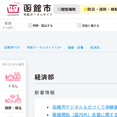
閲覧補助
防災・消防・規
目的
申請・届出する
安全に備える
から探す
函館市TOP
市政ポータルサイトTOP
組織・部署
経済部
カテゴリから探す
経済部
くらし
新着情報
函館市デジタルものづくり体験
健康・福祉
販路開拓（国内外）支援に関す