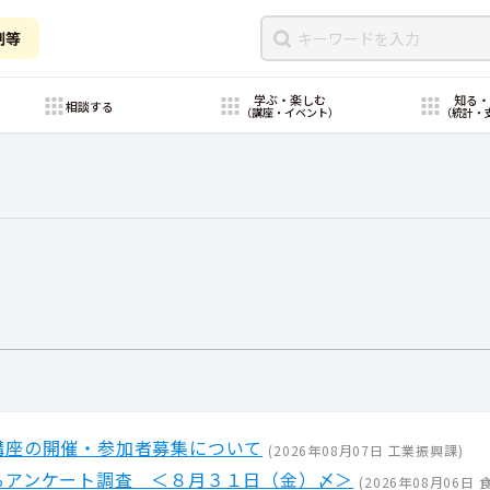
制等
学ぶ・楽しむ
知る
相談する
（講座・イベント）
（統計・
講座の開催・参加者募集について
(
2026年08月07日
工業振興課
)
るアンケート調査 ＜８月３１日（金）〆＞
(
2026年08月06日