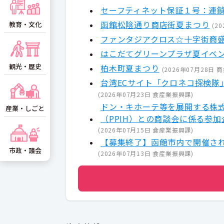
セーフティネット保証１号：連
函館松陰通り商店街夏まつり
教育・文化
(
20
ファンタジアクロス☆十字街商
はこだてグリーンプラザ夏イベ
観光・歴史
柏木町夏まつり
(
2026年07月28日
商
台湾ECサイト「クロネコ探検
(
2026年07月23日
食産業振興課
)
ドン・キホーテ等を展開する株
産業・しごと
（PPIH）との商談会に係る参
(
2026年07月15日
食産業振興課
)
【募集終了】函館市内で開催され
市政・議会
(
2026年07月13日
食産業振興課
)