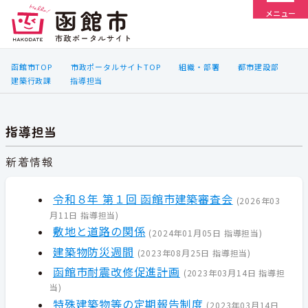
メニュー
函館市TOP
市政ポータルサイトTOP
組織・部署
都市建設部
建築行政課
指導担当
指導担当
新着情報
令和８年 第１回 函館市建築審査会
(
2026年03
月11日
指導担当
)
敷地と道路の関係
(
2024年01月05日
指導担当
)
建築物防災週間
(
2023年08月25日
指導担当
)
函館市耐震改修促進計画
(
2023年03月14日
指導担
当
)
特殊建築物等の定期報告制度
(
2023年03月14日