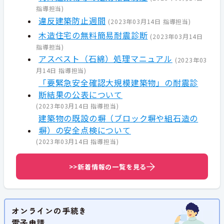
指導担当
)
違反建築防止週間
(
2023年03月14日
指導担当
)
木造住宅の無料簡易耐震診断
(
2023年03月14日
指導担当
)
アスベスト（石綿）処理マニュアル
(
2023年03
月14日
指導担当
)
「要緊急安全確認大規模建築物」の耐震診
断結果の公表について
(
2023年03月14日
指導担当
)
建築物の既設の塀（ブロック塀や組石造の
塀）の安全点検について
(
2023年03月14日
指導担当
)
>>新着情報の一覧を見る
オンラインの手続き
電子申請