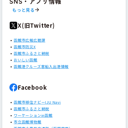
SNS・アプリ情報
もっと見る
X(旧Twitter)
函館市広報広聴課
函館市防災X
函館市ふるさと納税
おいしい函館
函館港クルーズ客船入出港情報
Facebook
函館市移住ナビーIJU Navi
函館市ふるさと納税
ワーケーションin函館
市立函館博物館