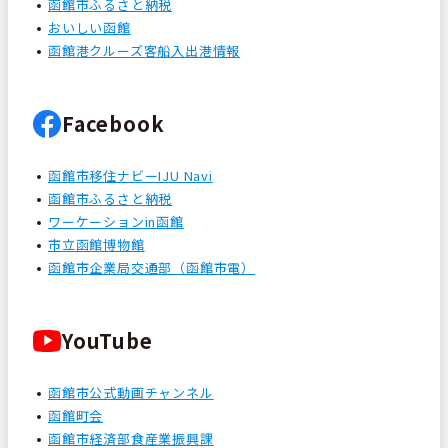
函館市ふるさと納税
おいしい函館
函館港クルーズ客船入出港情報
Facebook
函館市移住ナビーIJU Navi
函館市ふるさと納税
ワーケーションin函館
市立函館博物館
函館市企業局交通部（函館市電）
YouTube
函館市公式動画チャンネル
函館町会
函館市経済部食産業振興課