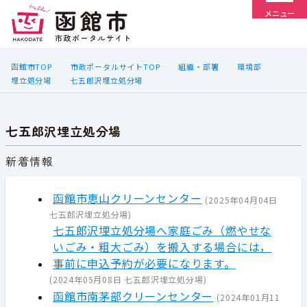
メニュー
函館市TOP
市政ポータルサイトTOP
組織・部署
環境部
埋立処分場
七五郎沢埋立処分場
七五郎沢埋立処分場
新着情報
函館市恵山クリーンセンター
(
2025年04月04日
七五郎沢埋立処分場
)
七五郎沢埋立処分場へ家庭ごみ（燃やせな
いごみ・粗大ごみ）を搬入する場合には，
事前に申込予約が必要になります。
(
2024年05月08日
七五郎沢埋立処分場
)
函館市南茅部クリーンセンター
(
2024年01月11