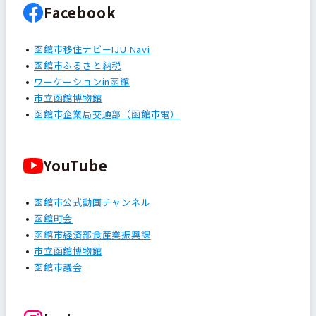
Facebook
函館市移住ナビーIJU Navi
函館市ふるさと納税
ワーケーションin函館
市立函館博物館
函館市企業局交通部（函館市電）
YouTube
函館市公式動画チャンネル
函館町会
函館市経済部食産業振興課
市立函館博物館
函館市議会