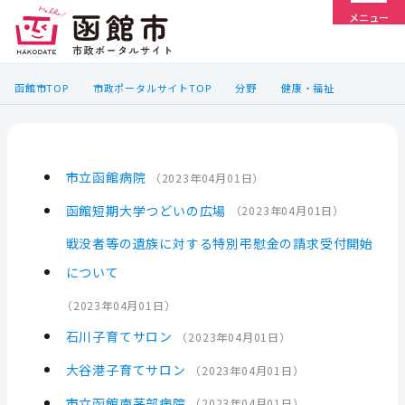
メニュー
函館市TOP
市政ポータルサイトTOP
分野
健康・福祉
市立函館病院
（
2023年04月01日
）
函館短期大学つどいの広場
（
2023年04月01日
）
戦没者等の遺族に対する特別弔慰金の請求受付開始
について
（
2023年04月01日
）
石川子育てサロン
（
2023年04月01日
）
大谷港子育てサロン
（
2023年04月01日
）
市立函館南茅部病院
（
2023年04月01日
）