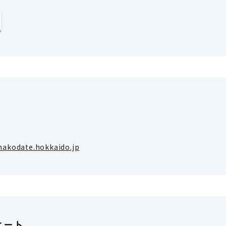
hakodate.hokkaido.jp
ケート