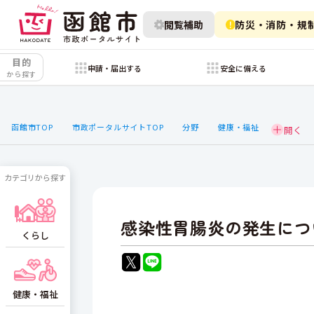
閲覧補助
防災・消防・規
目的
申請・届出する
安全に備える
から探す
函館市TOP
市政ポータルサイトTOP
分野
健康・福祉
カテゴリから探す
感染性胃腸炎の発生につ
くらし
健康・福祉