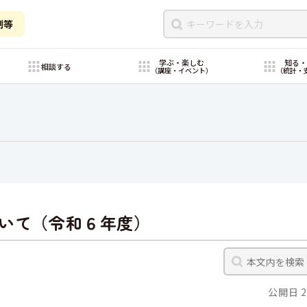
制等
学ぶ・楽しむ
知る
相談する
（講座・イベント）
（統計・
いて（令和６年度）
公開日 2