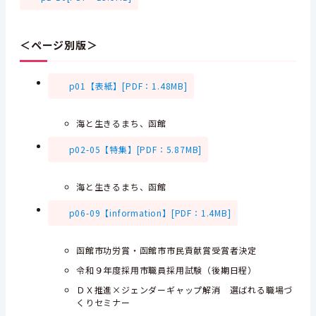
＜ページ別版＞
p01【表紙】[PDF：1.48MB]
海と生きるまち、函館
p02-05【特集】[PDF：5.87MB]
海と生きるまち、函館
p06-09【information】[PDF：1.4MB]
函館市功労賞・函館市市民貢献賞受賞者決定
令和９年度採用市職員採用試験（後期日程）
ＤＸ推進×ジェンダーギャップ解消 選ばれる職場づ
くりセミナー