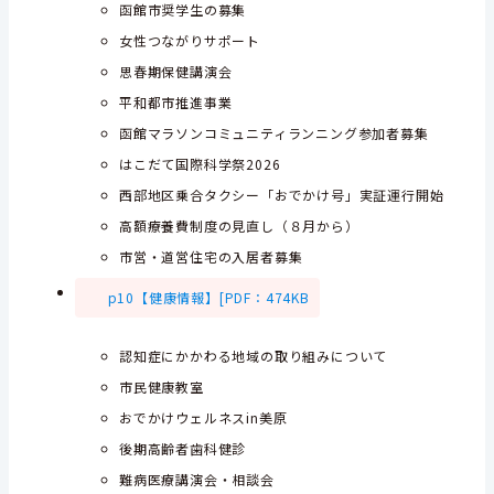
函館市奨学生の募集
女性つながりサポート
思春期保健講演会
平和都市推進事業
函館マラソンコミュニティランニング参加者募集
はこだて国際科学祭2026
西部地区乗合タクシー「おでかけ号」実証運行開始
高額療養費制度の見直し（８月から）
市営・道営住宅の入居者募集
p10【健康情報】[PDF：474KB
認知症にかかわる地域の取り組みについて
市民健康教室
おでかけウェルネスin美原
後期高齢者歯科健診
難病医療講演会・相談会