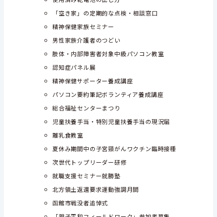
「空き家」の定期的な点検・相談窓口
精神保健家族セミナー
男性家族介護者のつどい
肢体・内部障害者対象中級パソコン教室
認知症パネル展
精神保健サポーター養成講座
パソコン要約筆記ボランティア養成講座
総合福祉センターまつり
児童扶養手当・特別児童扶養手当の現況届
離乳食教室
夏休み期間中の子宮頸がんワクチン臨時接種
次世代トップリーダー研修
就職支援セミナー就勝塾
北方領土返還要求運動強調月間
函館市戦没者追悼式
「親子平和フィールドワーク」参加者募集