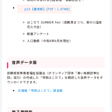
p16【裏表紙】[PDF：1.47MB]
はこだて SUMMER Fes!（函館港まつり，湯の川温泉
花火大会）
紙面アンケート
人口動態（令和8年6月末現在）
音声データ版
函館視覚障害者福祉協議会（ボランティア団体「青い鳥朗読奉仕
団」協力）の作成した「市政はこだて」を朗読した音声データをダ
ウンロードできます。
広報紙「市政はこだて」録音版
電子書籍版