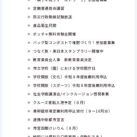
定期普通救命講習
防災行政無線試験放送
食品衛生月間
ボッチャ無料体験会開催
バッグ型コンポストで堆肥づくり！参加者募集
つなぐ旅・東日本スタンプラリー開催中
教育委員会人事 新教育委員決定
市立学校（園）における学校閉庁日
学校開放（文化）令和８年度後期利用申込
学校開放（スポーツ）令和８年度後期利用申込
社会学級講演会/インクルージョン啓発事業
クルーズ客船入港予定（８月）
青柳庭球場定期利用申込受付（９～10月分）
連携中枢都市宣言
市営函館けいりん（８月）
納税には便利な口座振替・自動払込を！