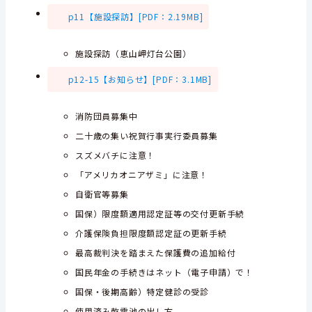
p11【施設探訪】[PDF：2.19MB]
施設探訪（恵山岬灯台公園）
p12-15【お知らせ】[PDF：3.1MB]
消防団員募集中
二十歳の集い祝賀行事実行委員募集
スズメバチに注意！
「アメリカオニアザミ」に注意！
自衛官等募集
国保）限度額適用認定証等の交付更新手続
介護保険負担限度額認定証の更新手続
最高裁判決を踏まえた保護費の追加給付
国民年金の手続きはネット（電子申請）で！
国保・後期高齢）特定健診の受診
使用済み乾電池の出し方