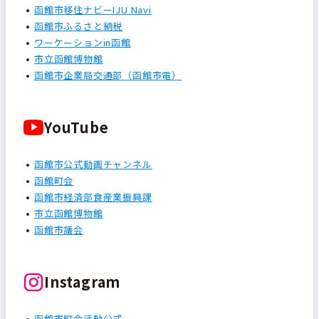
函館市移住ナビーIJU Navi
函館市ふるさと納税
ワーケーションin函館
市立函館博物館
函館市企業局交通部（函館市電）
YouTube
函館市公式動画チャンネル
函館町会
函館市経済部食産業振興課
市立函館博物館
函館市議会
Instagram
函館市町会活動公式