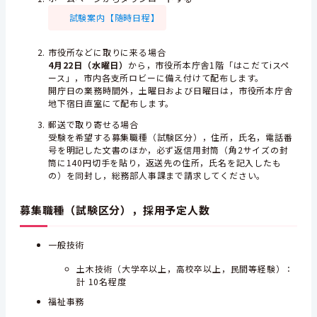
試験案内【随時日程】
市役所などに取りに来る場合
4月22日（水曜日）
から，市役所本庁舎1階「はこだてiスペ
ース」，市内各支所ロビーに備え付けて配布します。
開庁日の業務時間外，土曜日および日曜日は，市役所本庁舎
地下宿日直室にて配布します。
郵送で取り寄せる場合
受験を希望する募集職種（試験区分），住所，氏名，電話番
号を明記した文書のほか，必ず返信用封筒（角2サイズの封
筒に140円切手を貼り，返送先の住所，氏名を記入したも
の）を同封し，総務部人事課まで請求してください。
募集職種（試験区分），採用予定人数
一般技術
土木技術（大学卒以上，高校卒以上，民間等経験）：
計 10名程度
福祉事務