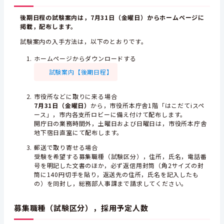
後期日程の試験案内は，7月31日（金曜日）からホームページに
掲載，配布します。
試験案内の入手方法は，以下のとおりです。
ホームページからダウンロードする
試験案内【後期日程】
市役所などに取りに来る場合
7月31日（金曜日）
から，市役所本庁舎1階「はこだてiスペ
ース」，市内各支所ロビーに備え付けて配布します。
開庁日の業務時間外，土曜日および日曜日は，市役所本庁舎
地下宿日直室にて配布します。
郵送で取り寄せる場合
受験を希望する募集職種（試験区分），住所，氏名，電話番
号を明記した文書のほか，必ず返信用封筒（角2サイズの封
筒に140円切手を貼り，返送先の住所，氏名を記入したも
の）を同封し，総務部人事課まで請求してください。
募集職種（試験区分），採用予定人数