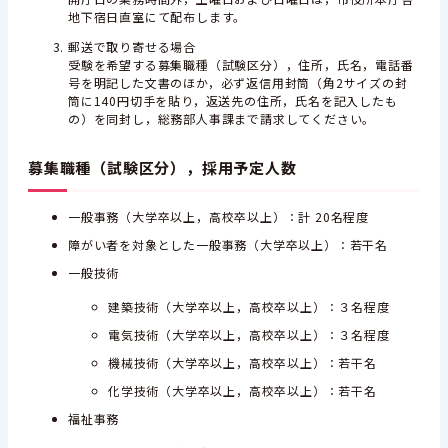
地下宿日直室にて配布します。
郵送で取り寄せる場合
受験を希望する募集職種（試験区分），住所，氏名，電話番
号を明記した文書のほか，必ず返信用封筒（角2サイズの封
筒に140円切手を貼り，返送先の住所，氏名を記入したも
の）を同封し，総務部人事課まで請求してください。
募集職種（試験区分），採用予定人数
一般事務（大学卒以上，高校卒以上）：計 20名程度
障がい者を対象とした一般事務（大学卒以上）：若干名
一般技術
建築技術（大学卒以上，高校卒以上）：３名程度
電気技術（大学卒以上，高校卒以上）：３名程度
機械技術（大学卒以上，高校卒以上）：若干名
化学技術（大学卒以上，高校卒以上）：若干名
福祉事務