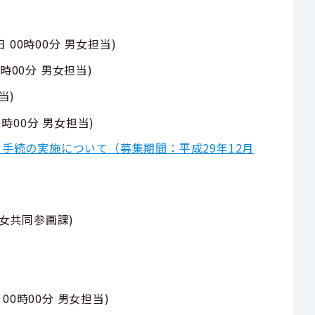
日 00時00分
男女担当
)
0時00分
男女担当
)
当
)
0時00分
男女担当
)
手続の実施について（募集期間：平成29年12月
女共同参画課
)
 00時00分
男女担当
)