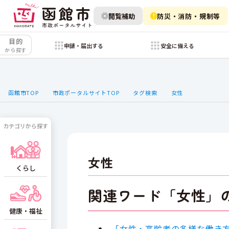
閲覧補助
防災・消防・規制等
目的
申請・届出する
安全に備える
から探す
函館市TOP
市政ポータルサイトTOP
タグ検索
女性
カテゴリから探す
女性
くらし
関連ワード「女性」
健康・福祉
「女性・高齢者の多様な働き