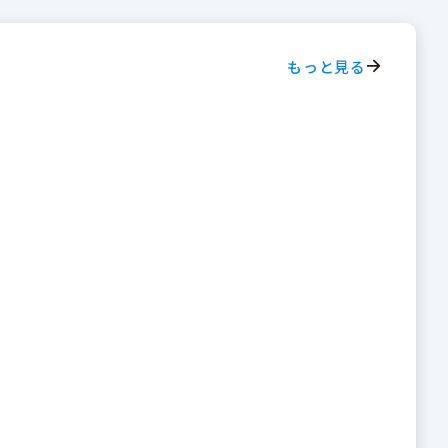
もっと見る