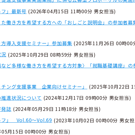
ルフ」最新号
(
2026年04月15日 11時00分
男女担当
)
った働き方を希望する方への「おしごと説明会」の参加者募
き方導入支援セミナー」参加募集
(
2025年11月26日 00時00
状況
(
2025年10月29日 08時59分
男女担当
)
務など多様な働き方を希望する方対象〉「就職基礎講座」の
ッチング支援事業 企業向けセミナー」
(
2025年10月22日 
の推進状況について
(
2024年12月17日 09時00分
男女担当
)
啓発誌
(
2024年05月29日 11時18分
男女担当
)
Vol.60～Vol.69
(
2023年10月02日 00時00分
男女担
年05月15日 00時00分
男女担当
)