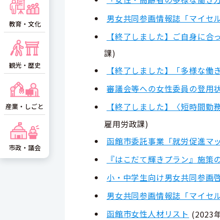
男女共同参画情報誌「マイセ
教育・文化
【終了しました】ご自身に合
課
)
観光・歴史
【終了しました】「多様な働
審議会等への女性委員の登用
【終了しました】〈短時間勤
産業・しごと
雇用労政課
)
函館市委託事業「就労促進マ
市政・議会
『はこだて輝きプラン』施策
小・中学生向け男女共同参画
男女共同参画情報誌「マイセルフ」 
函館市女性人材リスト
(
2023