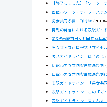
【終了しました】「ワーク・
函館市ワーク・ライフ・バラ
男女共同参画｜刊行物
(
2019
情報の発信における表現ガイ
第3次函館市男女共同参画基
男女共同参画情報誌「マイセルフ」 
表現ガイドライン｜はじめに
(
函館市男女共同参画推進条例
(
函館市男女共同参画推進条例
表現ガイドライン｜「男女共
表現ガイドライン｜この「ガ
表現ガイドライン｜見てみま