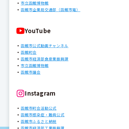
市立函館博物館
函館市企業局交通部（函館市電）
YouTube
函館市公式動画チャンネル
函館町会
函館市経済部食産業振興課
市立函館博物館
函館市議会
Instagram
函館市町会活動公式
函館市感染症・難病公式
函館市ふるさと納税
函館市経済部工業振興課