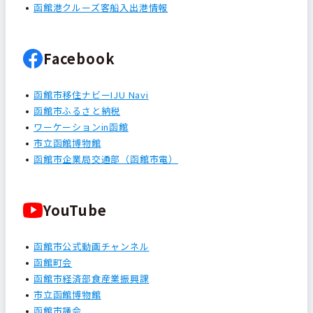
函館港クルーズ客船入出港情報
Facebook
函館市移住ナビーIJU Navi
函館市ふるさと納税
ワーケーションin函館
市立函館博物館
函館市企業局交通部（函館市電）
YouTube
函館市公式動画チャンネル
函館町会
函館市経済部食産業振興課
市立函館博物館
函館市議会