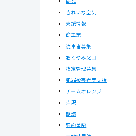
研究
きれいな空気
支援情報
商工業
従事者募集
おくやみ窓口
指定管理募集
犯罪被害者等支援
チームオレンジ
点訳
朗読
要約筆記