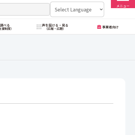
メニュー
・調べる
声を届ける・見る
事業者向け
支援制度）
（広報・広聴）