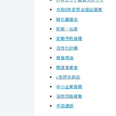
令和8年定例会提出議案
緑化審議会
妊娠・出産
定期予防接種
活性化計画
廃食用油
関連事業者
c型肝炎訴訟
中小企業振興
消防団員募集
手話通訳