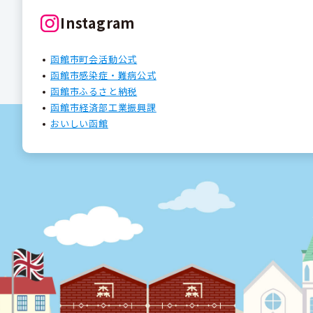
Instagram
函館市町会活動公式
函館市感染症・難病公式
函館市ふるさと納税
函館市経済部工業振興課
おいしい函館