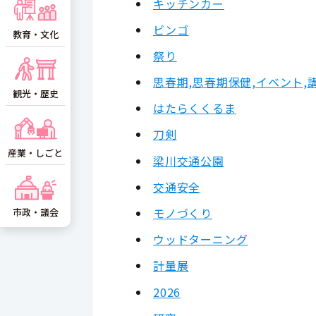
キッチンカー
ビンゴ
教育・文化
祭り
思春期,思春期保健,イベント,
観光・歴史
はたらくくるま
刀剣
産業・しごと
梁川交通公園
交通安全
モノづくり
市政・議会
ウッドターニング
計量展
2026