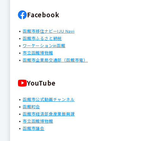
Facebook
函館市移住ナビーIJU Navi
函館市ふるさと納税
ワーケーションin函館
市立函館博物館
函館市企業局交通部（函館市電）
YouTube
函館市公式動画チャンネル
函館町会
函館市経済部食産業振興課
市立函館博物館
函館市議会