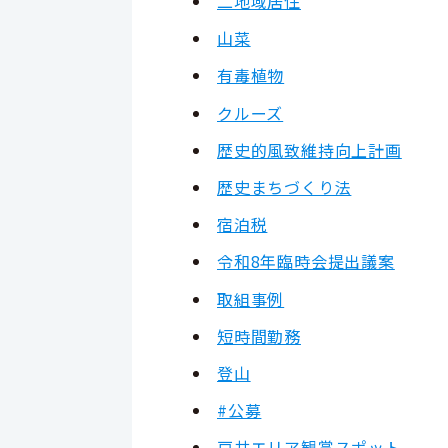
二地域居住
山菜
有毒植物
クルーズ
歴史的風致維持向上計画
歴史まちづくり法
宿泊税
令和8年臨時会提出議案
取組事例
短時間勤務
登山
#公募
戸井エリア観賞スポット