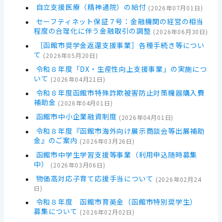
自立支援医療（精神通院）の給付
(
2026年07月01日
)
セーフティネット保証７号：金融機関の経営の相当
程度の合理化に伴う金融取引の調整
(
2026年06月30日
)
［函館市奨学金返還支援事業］各種手続き等につい
て
(
2026年05月20日
)
令和８年度「DX・生産性向上支援事業」の実施につ
いて
(
2026年04月21日
)
令和８年度函館市特殊詐欺被害防止対策機器購入費
補助金
(
2026年04月01日
)
函館市中小企業融資制度
(
2026年04月01日
)
令和８年度『函館市海外向け展示商談会等出展補助
金』のご案内
(
2026年03月26日
)
函館市中学生学習支援等事業（利用申込随時募集
中）
(
2026年03月06日
)
物価高対応子育て応援手当について
(
2026年02月24
日
)
令和８年度 函館市育英金（函館市特別奨学生）
募集について
(
2026年02月02日
)