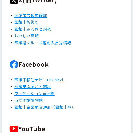
函館市広報広聴課
函館市防災X
函館市ふるさと納税
おいしい函館
函館港クルーズ客船入出港情報
Facebook
函館市移住ナビーIJU Navi
函館市ふるさと納税
ワーケーションin函館
市立函館博物館
函館市企業局交通部（函館市電）
YouTube