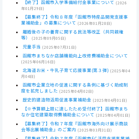
【終了】函館市入学準備給付金事業について
(
2026
年01月29日
)
【募集終了】令和８年度「函館市特産品開発支援事
業補助金」の募集について
(
2026年01月28日
)
離婚後の子の養育に関する民法等改正（共同親権
等）
(
2025年09月05日
)
児童手当
(
2025年07月31日
)
函館市まちなか店舗機能向上改修費補助金について
(
2025年06月16日
)
北海道お米・牛乳子育て応援事業(第３弾)
(
2025年04
月04日
)
函館市企業立地の促進に関する条例に基づく助成制
度を拡充しました
(
2025年04月02日
)
歴史的建造物活用促進事業補助金
(
2025年04月01日
)
【※予算額上限に達したため受付終了】函館市まち
なか住宅建築取得費補助金について
(
2025年04月01日
)
【募集終了】令和７年度『函館市海外向け展示商談
会等出展補助金』のご案内
(
2025年03月31日
)
【募集終了】令和７年度「函館市EC活用支援事業補