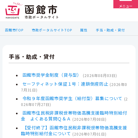
メニュー
函館市TOP
市政ポータルサイトTOP
属性
手当・助成・貸付
手当・助成・貸付
函館市奨学金制度（貸与型）
(
2026年08月03日
)
セーフティネット保証１号：連鎖倒産防止
(
2026年0
7月31日
)
令和９年度函館市奨学生（給付型）募集について
(
2
026年07月27日
)
函館市住民税非課税世帯物価高騰支援臨時特別給付
金 よくある質問Ｑ＆Ａ
(
2026年07月08日
)
【受付終了】函館市住民税非課税世帯物価高騰支援
臨時特別給付金について
(
2026年07月01日
)