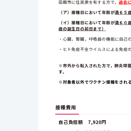
函館市に住民票を有する方で，
過去
（ア）接種日において年齢が
満６５
（イ）接種日において年齢が
満６０
歳の誕生日の前日まで）
・心臓，腎臓，呼吸器の機能に自己
・ヒト免疫不全ウイルスによる免疫
※市外から転入された方で，肺炎球
す。
※対象者以外でワクチン接種をされ
接種費用
自己負担額 7,920円