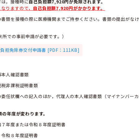
方は，接種時に
自己負担額7,920円が免除されます。
となりますので，
自己負担額7,920円がかかります。
書類を接種の際に医療機関までご持参ください。
書類の提出がな
来所での事前申請が必要です。）
免除券交付申請書 [PDF：111KB]
等本人確認書類
民税非課税証明書類
の委任状欄への記入のほか
，
代理人の本人確認書類（マイナンバーカ
類の年度が変わります。
和７年度または令和８年度証明書
，令和８年度証明書