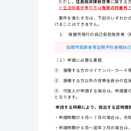
ただし，
住民税非課税世帯
に属する
※生活保護世帯の方は
免除の対象外
要件を満たす方は，下記のいずれかの
けることはできません。
１. 保健所発行の自己負担免除券（
函館市高齢者等定期予防接種自己負担
（１）申請に必要な書類
① 接種する方のマイナンバーカード
② 接種する方以外の世帯全員分の住
③
代理人が申請する場合は，
申請書
となります。
申請する時期により，提出する証明書
・申請時期が４月～７月の場合は，令
・申請時期が８月～翌年３月の場合は