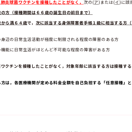
に肺炎球菌ワクチンを接種したことがなく，
次の(
ア
)または(
イ
)に該
歳の方（接種期間は６６歳の誕生日の前日まで）
歳から満６４歳
で，
次に該当する身体障害者手帳１級に相当する方（
の身辺の日常生活活動が極度に制限される程度の障害のある方
の機能に日常生活がほとんど不可能な程度の障害がある方
菌ワクチンを接種したことがなく，対象年齢に該当する方は接種する
る方は，各医療機関が定める料金全額を自己負担する「任意接種」
と