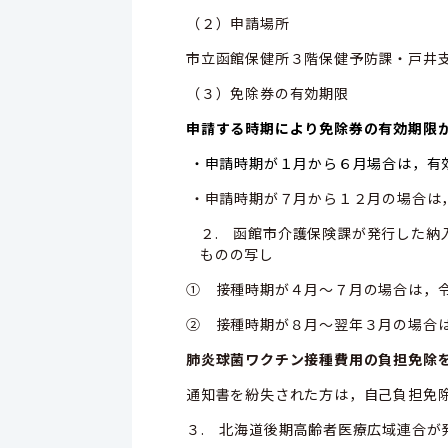
（２）申請場所
市立函館保健所３階保健予防課・戸井
（３）免除券の有効期限
申請する時期により免除券の有効期限
・申請時期が１月から６月場合は，有
・申請時期が７月から１２月の場合は
２. 函館市介護保険課が発行した
ものの写し
① 接種時期が４月～７月の場合は，
② 接種時期が８月～翌年３月の場合
肺
炎球菌ワクチン接種費用の負担免除
通知書を紛失された方は，自己負担免
３. 北海道後期高齢者医療広域連合