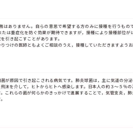
務はありません。自らの意思で
希望する方のみに接種を行うもの
または重症化を防ぐ効果が期待できますが，接種により接種部位が
状を引き起こすことがあります。
かりつけの医師ともよくご相談のうえ，接種していただきますようお
細菌が原因で引き起こされる病気です。肺炎球菌は，主に気道の分泌
の飛沫を介して，ヒトからヒトへ感染します。日本人の約３～５％の
す。これらの菌が何らかのきっかけで進展することで，気管支炎，肺
す。