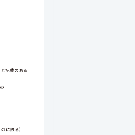
」と記載のある
もの
ものに限る）