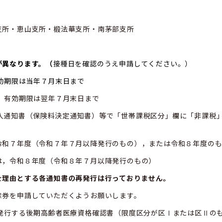
支所・恵山支所・椴法華支所・南茅部支所
が異なります。（
接種日を確認のうえ申請してください。）
効期限は当年７月末日まで
，有効期限は翌年７月末日まで
納入通知書（保険料決定通知書）等で「世帯課税区分」欄に「非課税
令和７年度（令和７年７月以降発行のもの），または令和８年度の
は，令和８年度（令和８年７月以降発行のもの）
を理由とする各通知書の再発行は行っておりません。
除券を申請していただくようお願いします。
が発行する後期高齢者医療資格確認書（限度区分が区Ⅰまたは区Ⅱの