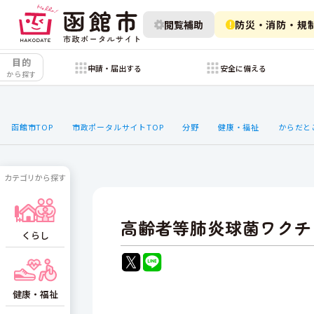
閲覧補助
防災・消防・規
目的
申請・届出する
安全に備える
から探す
函館市TOP
市政ポータルサイトTOP
分野
健康・福祉
からだと
カテゴリから探す
高齢者等肺炎球菌ワクチ
くらし
健康・福祉