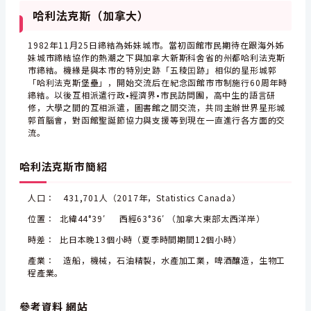
哈利法克斯（加拿大）
1982年11月25日締結為姊妹城市。當初函館市民期待在跟海外姊
妹城市締結協作的熱潮之下與加拿大新斯科舍省的州都哈利法克斯
市締結。機緣是與本市的特別史跡「五稜囯跡」相似的星形城郭
「哈利法克斯堡壘」，開始交流后在紀念函館市市制施行60周年時
締結。以後互相派遣行政•經濟界•市民訪問團，高中生的語言研
修，大學之間的互相派遣，圖書館之間交流，共同主辦世界星形城
郭首腦會，對函館聖誕節協力與支援等到現在一直進行各方面的交
流。
哈利法克斯市簡紹
人口： 431,701人（2017年，Statistics Canada）
位置： 北緯44°39′ 西經63°36′ （加拿大東部太西洋岸）
時差： 比日本晚13個小時（夏季時間期間12個小時）
產業： 造船，機械，石油精製，水產加工業，啤酒釀造，生物工
程產業。
參考資料 網站