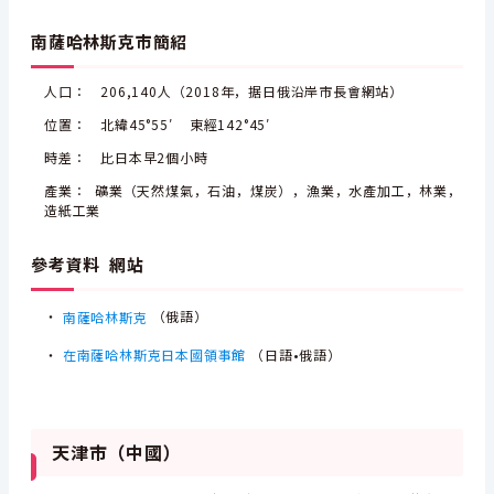
南薩哈林斯克市簡紹
人口： 206,140人（2018年，据日俄沿岸市長會網站）
位置： 北緯45°55′ 東經142°45′
時差： 比日本早2個小時
產業： 礦業（天然煤氣，石油，煤炭），漁業，水產加工，林業，
造紙工業
參考資料 網站
・
南薩哈林斯克
（俄語）
・
在南薩哈林斯克日本國領事館
（日語•俄語）
天津市（中國）