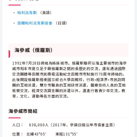
・
哈利法克斯
（英語）
・
函館哈利法克斯協會
（日語）
海參威（俄羅斯）
1992年7月28日締結為姊妹城市。俄羅斯聯邦沿海主要城市的海參
威市和本市是立足于跟俄羅斯之間的長歷史的交流，還有通過國際
交流團體等函館市民積極活動紀念函館市市制施行70周年締結的。
此後開設俄羅斯極東國立綜合大學函館校，行政•經濟界•市民訪問
團的互相派遣，雙方市職員的互相研修派遣，醫療技術人員的互相
視察交流，經濟交流調查團的派遣以外，還進行著青少年交流，教
育，文化，運動等各方面的交流。
海參威市簡紹
人口： 638,000人（2017年，參與日俄沿岸市長會主頁）
位置： 北緯43°05′ 東經131°55′