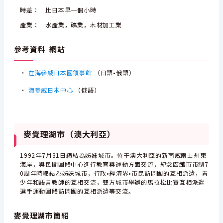
時差： 比日本早一個小時
產業： 水產業，礦業，木材加工業
參考資料 網站
・
在海參威日本國領事館
（日語•俄語）
・
海參威日本中心
（俄語）
麥覺理湖市（澳大利亞）
1992年7月31日締結為姊妹城市。位于澳大利亞的新南威爾士州東
海岸，與民間團體中心進行教育與運動方面交流，紀念函館市市制7
0周年時締結為姊妹城市，行政•經濟界•市民訪問團的互相派遣，青
少年和語言教師的互相交流，雙方城市舉辦的馬拉松比賽互相派遣
選手運動團體訪問團的互相派遣等交流。
麥覺理湖市簡紹