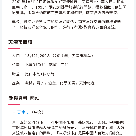
2001年10月18日締結為友好交流城市。天津市是中華人民共和國
直轄市之一，1995年兩市之間得包機航行開始，很多函館市民訪問
過天津，希望開通函館至天津的定期航班，萌芽各方面的交流。
學校，醫院之間建立了姊妹友好關係，兩市友好交流的時機成熟
了，締結友好交流城市的作，進行了行政•教育各方面的交流。
天津市簡紹
人口： 15,621,200人（2016年，天津市網站）
位置： 北緯39°09′ 東經117°11′
時差： 比日本晚1個小時
產業： 機械，電子，治金，化學工業，天津地毯
參與資料 網站
・
天津市
（中文）
※「友好交流城市」：在中國不常用「姊妹城市」的詞。中國的城
市跟海外城市締結友好協定的辦法是，「友好城市協定」與「友好
交流城市協定」的兩种。「友好城市」是要中國人民政府的批准，