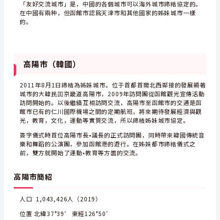
「友好交流城市」是，中國的各個城市可以海外城市締結協定的。
在中國有兩种，但函館市認爲天津市和其他國家的姊妹城市一樣
的。
高陽市（韓國）
2011年8月1日締結為姊妹城市。位于首都首爾北西鄰接的發展顯著
城市的大韓民囯京畿道高陽市，2009年訪問團從函館觀光宣傳活動
訪問開始的。以後繼續互相訪問交流，高陽市至函館市的交通是函
館市已有的仁川國際機場之間的定期航班，將來期待發展經濟與觀
光，教育，文化，運動等實質交流，所以締結姊妹城市協定。
簽字儀式時首位高陽市長•議長的正式訪問團，同時帶來韓國傳統音
樂和舞蹈的公演團，參加函館港的遊行。在姊妹都市締結儀式之
前，雙方就開始了運動•教育等方面的交流。
高陽市簡紹
人口 1,043,426人（2019）
位置 北緯37°39′ 東經126°50′