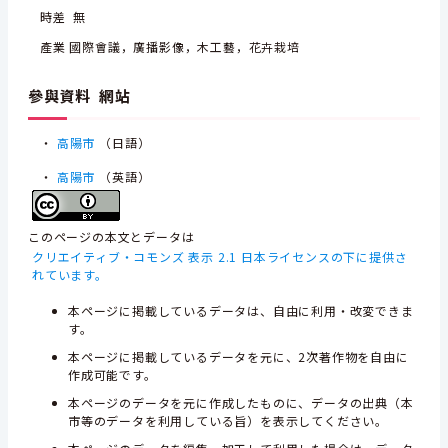
時差 無
產業 國際會議，廣播影像，木工藝，花卉栽培
參與資料 網站
・
高陽市
（日語）
・
高陽市
（英語）
このページの本文とデータは
クリエイティブ・コモンズ 表示 2.1 日本ライセンスの下に提供さ
れています。
本ページに掲載しているデータは、自由に利用・改変できま
す。
本ページに掲載しているデータを元に、2次著作物を自由に
作成可能です。
本ページのデータを元に作成したものに、データの出典（本
市等のデータを利用している旨）を表示してください。