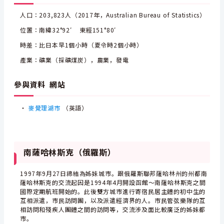
人口：203,823人（2017年，Australian Bureau of Statistics）
位置：南緯32°92′ 東經151°80′
時差：比日本早1個小時（夏令時2個小時）
產業：礦業（採礦煤炭），農業，發電
參與資料 網站
・
麥覺理湖市
（英語）
南薩哈林斯克（俄羅斯）
1997年9月27日締結為姊妹城市。跟俄羅斯聯邦薩哈林州的州都南
薩哈林斯克的交流起因是1994年4月開設函館～南薩哈林斯克之間
國際定期航班開始的。此後雙方城市進行寄宿民居主體的初中生的
互相派遣，市民訪問團，以及派遣經濟界的人。市民管弦樂隊的互
相訪問和殘疾人團體之間的訪問等，交流涉及面比較廣泛的姊妹都
市。