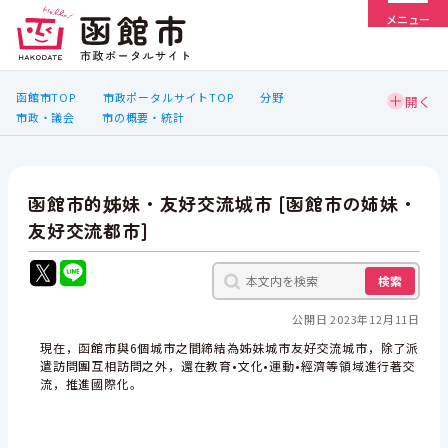
メニュー
函館市TOP
市政ポータルサイトTOP
分野
市政・議会
市の概要・統計
函館市的姊妹・友好交流城市 [函館市の姉妹・
友好交流都市]
検索
公開日 2023年12月11日
現在，函館市與6個城市之間締結為姊妹城市友好交流城市，除了派
遣訪問團互相訪問之外，還在教育•文化•運動•經濟等領域進行著交
流，推進國際化。