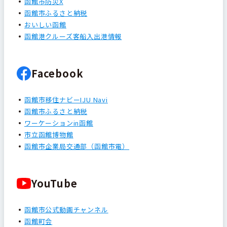
函館市防災X
函館市ふるさと納税
おいしい函館
函館港クルーズ客船入出港情報
Facebook
函館市移住ナビーIJU Navi
函館市ふるさと納税
ワーケーションin函館
市立函館博物館
函館市企業局交通部（函館市電）
YouTube
函館市公式動画チャンネル
函館町会