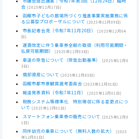
市議会提出議案｜令和7年第3回（12月24日）臨時
会
(
2025年12月17日
)
函館市子どもの居場所づくり推進事業実施業務に係
る公募型プロポーザルについて
(
2025年12月09日
)
市長記者会見（令和7年11月20日）
(
2025年12月04
日
)
運賃改定に伴う乗車券全般の取扱（利用可能期間・
払戻可能期間）
(
2025年12月03日
)
車道の除雪について（除雪出動基準）
(
2025年12月0
3日
)
償却資産について
(
2025年12月03日
)
函館市都市景観賞選考委員会
(
2025年12月01日
)
報道発表資料（令和7年11月）
(
2025年12月01日
)
税務システム等標準化 特別徴収に係る変更点につ
いて
(
2025年12月01日
)
スマートフォン乗車券の販売について
(
2025年12月0
1日
)
同伴幼児の乗車について（無料人数の拡大）
(
2025
年12月01日
)