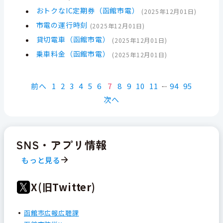
おトクなIC定期券（函館市電）
(
2025年12月01日
)
市電の運行時刻
(
2025年12月01日
)
貸切電車（函館市電）
(
2025年12月01日
)
乗車料金（函館市電）
(
2025年12月01日
)
前へ
1
2
3
4
5
6
7
8
9
10
11
94
95
次へ
SNS・アプリ情報
もっと見る
X(旧Twitter)
函館市広報広聴課