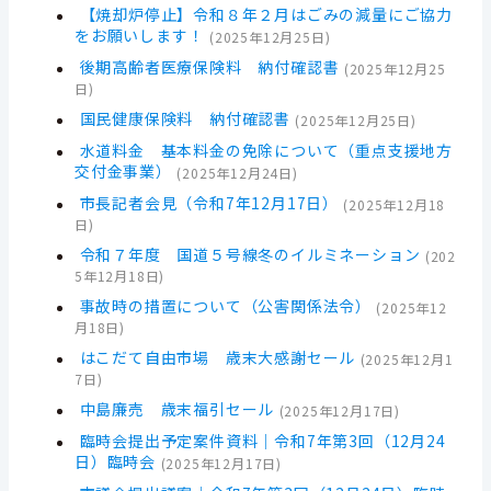
【焼却炉停止】令和８年２月はごみの減量にご協力
をお願いします！
(
2025年12月25日
)
後期高齢者医療保険料 納付確認書
(
2025年12月25
日
)
国民健康保険料 納付確認書
(
2025年12月25日
)
水道料金 基本料金の免除について（重点支援地方
交付金事業）
(
2025年12月24日
)
市長記者会見（令和7年12月17日）
(
2025年12月18
日
)
令和７年度 国道５号線冬のイルミネーション
(
202
5年12月18日
)
事故時の措置について（公害関係法令）
(
2025年12
月18日
)
はこだて自由市場 歳末大感謝セール
(
2025年12月1
7日
)
中島廉売 歳末福引セール
(
2025年12月17日
)
臨時会提出予定案件資料｜令和7年第3回（12月24
日）臨時会
(
2025年12月17日
)