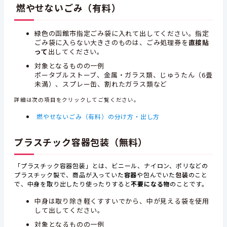
燃やせないごみ（有料）
緑色の函館市指定ごみ袋に入れて出してください。指定
ごみ袋に入らない大きさのものは、ごみ処理券を
直接貼
って
出してください。
対象となるものの一例
ポータブルストーブ、金属・ガラス類、じゅうたん（6畳
未満）、スプレー缶、割れたガラス類など
詳細は次の項目をクリックしてご覧ください。
燃やせないごみ（有料）の分け方・出し方
プラスチック容器包装（無料）
「プラスチック容器包装」とは、ビニール、ナイロン、ポリなどの
プラスチック製で、商品が入っていた
容器
や包んでいた
包装
のこと
で、中身を取り出したり使ったりすると
不要になる物
のことです。
中身は取り除き軽くすすいでから、中が見える袋を使用
して出してください。
対象となるものの一例