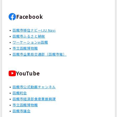
Facebook
函館市移住ナビーIJU Navi
函館市ふるさと納税
ワーケーションin函館
市立函館博物館
函館市企業局交通部（函館市電）
YouTube
函館市公式動画チャンネル
函館町会
函館市経済部食産業振興課
市立函館博物館
函館市議会