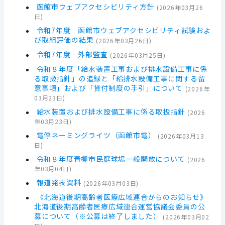
函館市ウェブアクセシビリティ方針
(
2026年03月26
日
)
令和7年度 函館市ウェブアクセシビリティ試験およ
び取組評価の結果
(
2026年03月26日
)
令和7年度 外部監査
(
2026年03月25日
)
令和８年度「給水装置工事および排水設備工事に係
る取扱指針」の追録と「給排水設備工事に関する留
意事項」および「貸付制度の手引」について
(
2026年
03月23日
)
給水装置および排水設備工事に係る取扱指針
(
2026
年03月23日
)
電停ネーミングライツ（函館市電）
(
2026年03月13
日
)
令和８年度青柳市民庭球場一般開放について
(
2026
年03月04日
)
報道発表資料
(
2026年03月03日
)
《北海道後期高齢者医療広域連合からのお知らせ》
北海道後期高齢者医療広域連合運営協議会委員の公
募について（※公募は終了しました）
(
2026年03月02