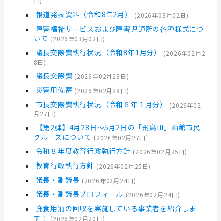
日
)
報道発表資料（令和8年2月）
(
2026年03月02日
)
障害福祉サービスおよび障害児通所の各種様式につ
いて
(
2026年03月02日
)
議長交際費執行状況（令和8年1月分）
(
2026年02月2
8日
)
議長交際費
(
2026年02月28日
)
災害用備蓄
(
2026年02月28日
)
市長交際費執行状況（令和８年１月分）
(
2026年02
月27日
)
【第2弾】4月28日～5月2日の「飛鳥III」函館市民
クルーズについて
(
2026年02月27日
)
令和８年度教育行政執行方針
(
2026年02月25日
)
教育行政執行方針
(
2026年02月25日
)
議長・副議長
(
2026年02月24日
)
議長・副議長プロフィール
(
2026年02月24日
)
廃食用油の回収を実施している事業者を紹介しま
す！
(
2026年02月20日
)