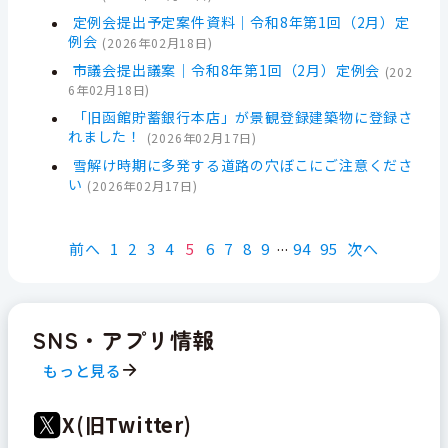
定例会提出予定案件資料｜令和8年第1回（2月）定
例会
(
2026年02月18日
)
市議会提出議案｜令和8年第1回（2月）定例会
(
202
6年02月18日
)
「旧函館貯蓄銀行本店」が景観登録建築物に登録さ
れました！
(
2026年02月17日
)
雪解け時期に多発する道路の穴ぼこにご注意くださ
い
(
2026年02月17日
)
前へ
1
2
3
4
5
6
7
8
9
94
95
次へ
SNS・アプリ情報
もっと見る
X(旧Twitter)