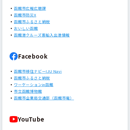
函館市広報広聴課
函館市防災X
函館市ふるさと納税
おいしい函館
函館港クルーズ客船入出港情報
Facebook
函館市移住ナビーIJU Navi
函館市ふるさと納税
ワーケーションin函館
市立函館博物館
函館市企業局交通部（函館市電）
YouTube