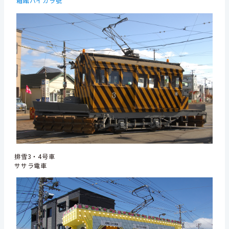
箱館ハイカラ號
排雪3・4号車
ササラ電車