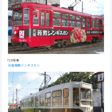
719号車
元祖箱館ジンギスカン