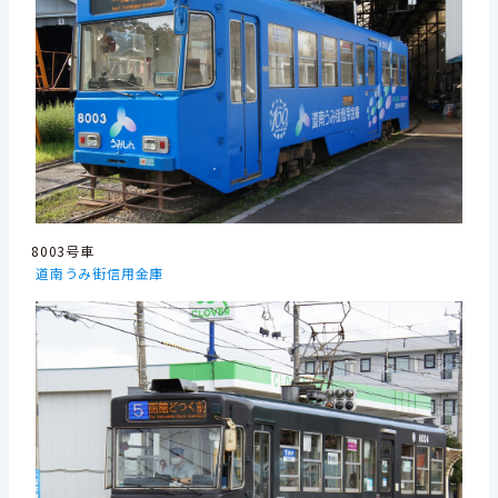
8003号車
道南うみ街信用金庫