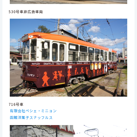
530号車非広告車両
716号車
有限会社ペシェ・ミニョン
函館洋菓子スナッフルス