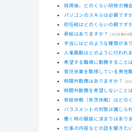
採用後，どのくらい研修の機
パソコンのスキルは必要です
初任給はどのくらいの額です
昇給はありますか？
(
2026年04
手当にはどのような種類があ
人事異動はどのように行われ
希望する職場に勤務すること
育児休業を取得している男性
時間外勤務はありますか？
(
20
時間外勤務を希望しないこと
有給休暇（年次休暇）はどの
ハラスメントの対策は講じら
働く時の服装に決まりはあり
仕事の内容などの話を聞きた