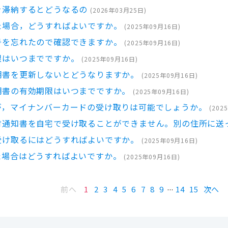
を滞納するとどうなるの
(
2026年03月25日
)
た場合，どうすればよいですか。
(
2025年09月16日
)
号を忘れたので確認できますか。
(
2025年09月16日
)
限はいつまでですか。
(
2025年09月16日
)
明書を更新しないとどうなりますか。
(
2025年09月16日
)
明書の有効期限はいつまでですか。
(
2025年09月16日
)
が，マイナンバーカードの受け取りは可能でしょうか。
(
202
付通知書を自宅で受け取ることができません。別の住所に送
受け取るにはどうすればよいですか。
(
2025年09月16日
)
た場合はどうすればよいですか。
(
2025年09月16日
)
前へ
1
2
3
4
5
6
7
8
9
14
15
次へ