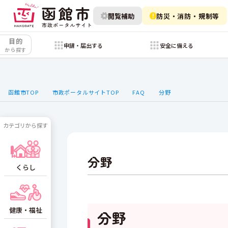
閲覧補助
防災・消防・規制等
目的
申請・届出する
安全に備える
から探す
函館市TOP
市政ポータルサイトTOP
FAQ
分野
カテゴリから探す
分野
くらし
健康・福祉
分野