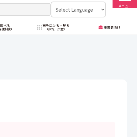
メニュー
・調べる
声を届ける・見る
事業者向け
支援制度）
（広報・広聴）