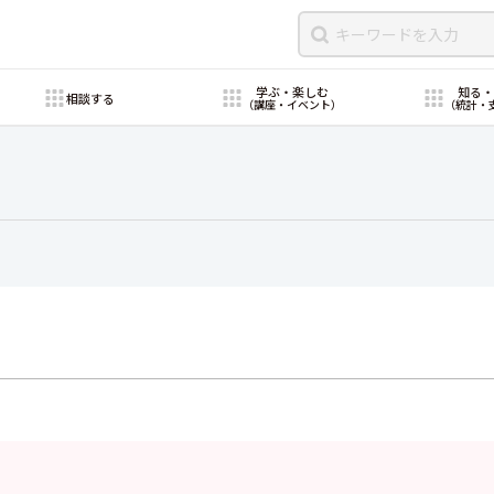
学ぶ・楽しむ
知る
相談する
（講座・イベント）
（統計・