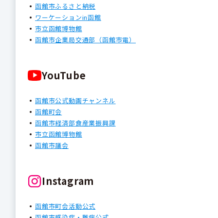
函館市ふるさと納税
ワーケーションin函館
市立函館博物館
函館市企業局交通部（函館市電）
YouTube
函館市公式動画チャンネル
函館町会
函館市経済部食産業振興課
市立函館博物館
函館市議会
Instagram
函館市町会活動公式
函館市感染症・難病公式