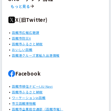
もっと見る
X(旧Twitter)
函館市広報広聴課
函館市防災X
函館市ふるさと納税
おいしい函館
函館港クルーズ客船入出港情報
Facebook
函館市移住ナビーIJU Navi
函館市ふるさと納税
ワーケーションin函館
市立函館博物館
函館市企業局交通部（函館市電）