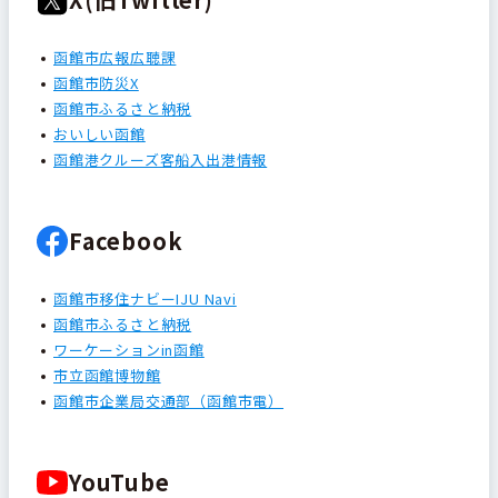
函館市広報広聴課
函館市防災X
函館市ふるさと納税
おいしい函館
函館港クルーズ客船入出港情報
Facebook
函館市移住ナビーIJU Navi
函館市ふるさと納税
ワーケーションin函館
市立函館博物館
函館市企業局交通部（函館市電）
YouTube