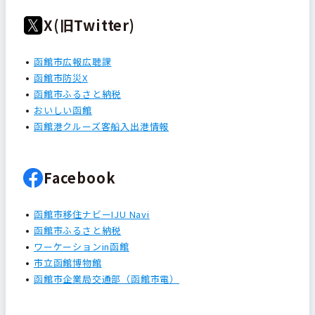
X(旧Twitter)
函館市広報広聴課
函館市防災X
函館市ふるさと納税
おいしい函館
函館港クルーズ客船入出港情報
Facebook
函館市移住ナビーIJU Navi
函館市ふるさと納税
ワーケーションin函館
市立函館博物館
函館市企業局交通部（函館市電）