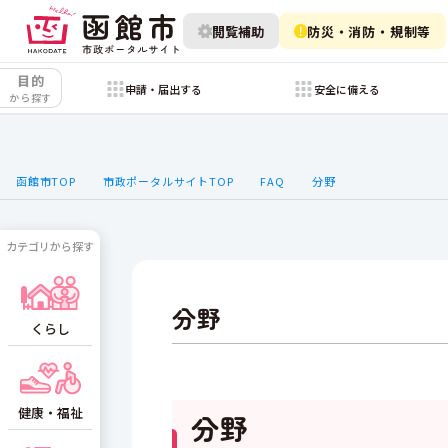
閲覧補助
防災・消防・規制等
目的
申請・届出する
安全に備える
から探す
函館市TOP
市政ポータルサイトTOP
FAQ
分野
カテゴリから探す
分野
くらし
健康・福祉
分野