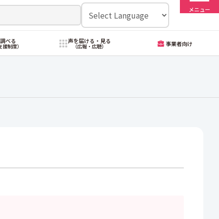
メニュー
・調べる
声を届ける・見る
事業者向け
支援制度）
（広報・広聴）