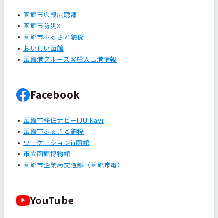
函館市広報広聴課
函館市防災X
函館市ふるさと納税
おいしい函館
函館港クルーズ客船入出港情報
Facebook
函館市移住ナビーIJU Navi
函館市ふるさと納税
ワーケーションin函館
市立函館博物館
函館市企業局交通部（函館市電）
YouTube