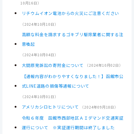
10月16日
）
リチウムイオン電池からの火災にご注意ください
（
2024年10月10日
）
高額な料金を請求するゴキブリ駆除業者に関する注
意喚起
（
2024年10月04日
）
大間原発訴訟の寄附金について
（
2024年10月02日
）
【通報内容がわかりやすくなりました！】函館市公
式LINE道路の損傷等通報について
（
2024年10月01日
）
アメリカシロヒトリについて
（
2024年09月18日
）
令和６年度 函館市西部地区ＡＩデマンド交通実証
運行について ※実証運行期間は終了しました