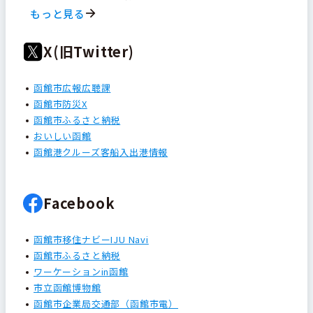
もっと見る
X(旧Twitter)
函館市広報広聴課
函館市防災X
函館市ふるさと納税
おいしい函館
函館港クルーズ客船入出港情報
Facebook
函館市移住ナビーIJU Navi
函館市ふるさと納税
ワーケーションin函館
市立函館博物館
函館市企業局交通部（函館市電）