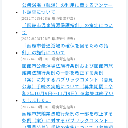
公衆浴場（銭湯）の利用に関するアンケー
ト調査について
(
2022年03月08日
環境衛生担当
)
「函館市温泉資源保護指針」の策定につい
て
(
2022年03月08日
環境衛生担当
)
「函館市普通浴場の確保を図るための指
針」の施行について
(
2022年03月08日
環境衛生担当
)
函館市公衆浴場法施行条例および函館市旅
館業法施行条例の一部を改正する条例
（案）に対するパブリックコメント（意見
公募）手続の実施について（募集期間：令
和2年10月9日～11月9日）※募集は終了い
たしました。
(
2022年03月08日
環境衛生担当
)
函館市旅館業法施行条例の一部を改正する
条例（案）に対するパブリックコメント
（意見公募）手続の実施について（募集期