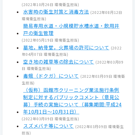
(
2022年10月26日
環境衛生担当
)
水害時の衛生対策と消毒方法
(
2022年08月12日
環境衛生担当
)
簡易専用水道・小規模貯水槽水道・飲用井
戸の衛生管理
(
2022年05月19日
環境衛生担当
)
墓地，納骨堂，火葬場の許可について
(
2022
年04月07日
環境衛生担当
)
空き地の雑草等の除去について
(
2022年03月09
日
環境衛生担当
)
毒蛾（ドクガ）について
(
2022年03月09日
環境衛
生担当
)
（仮称）函館市クリーニング業法施行条例
制定に対するパブリックコメント（意見公
募）手続の実施について（募集期間:平成24
年10月1日～10月31日）
(
2022年03月09日
環境衛生担当
)
スズメバチ等について
(
2022年03月09日
環境衛生
担当
)