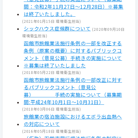
間：令和2年11月27日～12月28日）※募集
は終了いたしました。
(
2021年01月15日
環境衛生担当
)
シックハウス症候群について
(
2020年09月10日
環境衛生担当
)
函館市旅館業法施行条例の一部を改正する
条例（原案の概要）に対するパブリックコ
メント（意見公募）手続きの実施について
※募集は終了いたしました
(
2018年05月22日
環境衛生担当
)
函館市旅館業法施行条例の一部改正に対す
るパブリックコメント（意見公
募） 手続の実施について（募集期
間:平成24年10月1日～10月31日）
(
2018年03月06日
環境衛生担当
)
旅館業の宿泊施設におけるエボラ出血熱へ
の対応について
(
2016年05月18日
環境衛生担当
)