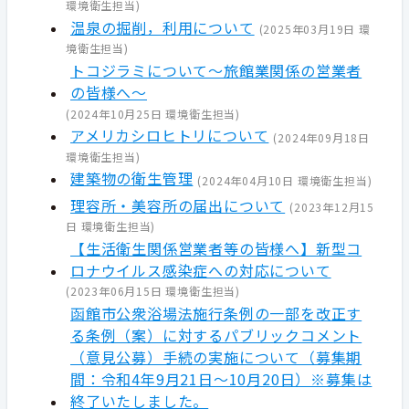
環境衛生担当
)
温泉の掘削，利用について
(
2025年03月19日
環
境衛生担当
)
トコジラミについて～旅館業関係の営業者
の皆様へ～
(
2024年10月25日
環境衛生担当
)
アメリカシロヒトリについて
(
2024年09月18日
環境衛生担当
)
建築物の衛生管理
(
2024年04月10日
環境衛生担当
)
理容所・美容所の届出について
(
2023年12月15
日
環境衛生担当
)
【生活衛生関係営業者等の皆様へ】新型コ
ロナウイルス感染症への対応について
(
2023年06月15日
環境衛生担当
)
函館市公衆浴場法施行条例の一部を改正す
る条例（案）に対するパブリックコメント
（意見公募）手続の実施について（募集期
間：令和4年9月21日～10月20日）※募集は
終了いたしました。