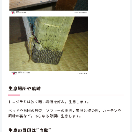
生息場所や痕跡
トコジラミは狭く暗い場所を好み，生息します。
ベッドや布団の周辺，ソファーの隙間，家具と壁の間，カーテンや
額縁の裏など，あらゆる隙間に生息します。
生息の目印は”血糞”