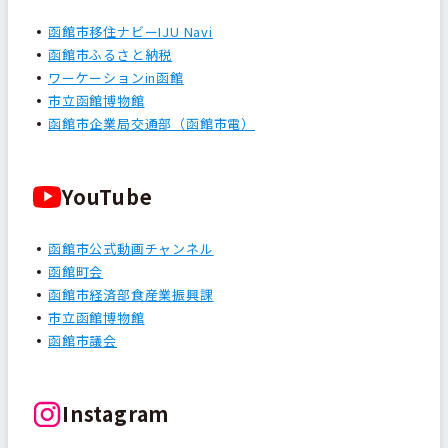
函館市移住ナビーIJU Navi
函館市ふるさと納税
ワーケーションin函館
市立函館博物館
函館市企業局交通部（函館市電）
YouTube
函館市公式動画チャンネル
函館町会
函館市経済部食産業振興課
市立函館博物館
函館市議会
Instagram