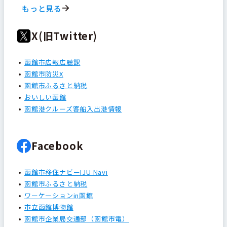
もっと見る
X(旧Twitter)
函館市広報広聴課
函館市防災X
函館市ふるさと納税
おいしい函館
函館港クルーズ客船入出港情報
Facebook
函館市移住ナビーIJU Navi
函館市ふるさと納税
ワーケーションin函館
市立函館博物館
函館市企業局交通部（函館市電）