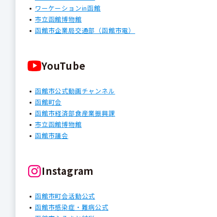
ワーケーションin函館
市立函館博物館
函館市企業局交通部（函館市電）
YouTube
函館市公式動画チャンネル
函館町会
函館市経済部食産業振興課
市立函館博物館
函館市議会
Instagram
函館市町会活動公式
函館市感染症・難病公式