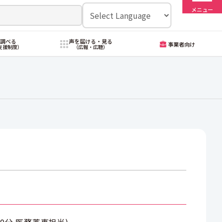
メニュー
・調べる
声を届ける・見る
事業者向け
支援制度）
（広報・広聴）
00分
医務薬事担当
)