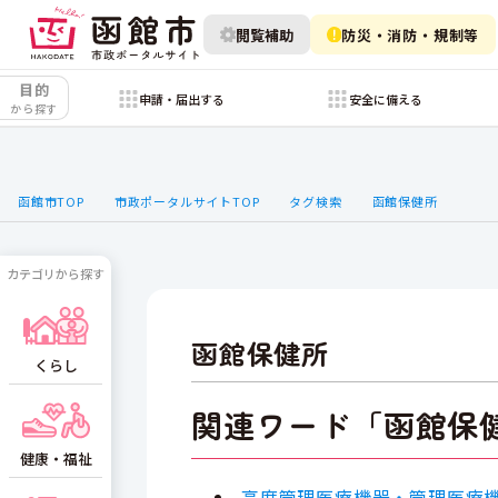
閲覧補助
防災・消防・規制等
目的
申請・届出する
安全に備える
から探す
函館市TOP
市政ポータルサイトTOP
タグ検索
函館保健所
カテゴリから探す
函館保健所
くらし
関連ワード「函館保
健康・福祉
高度管理医療機器・管理医療