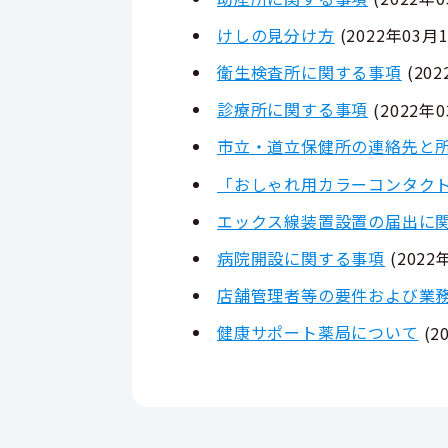
けしの見分け方
(
2022年03月
衛生検査所に関する事項
(
20
診療所に関する事項
(
2022年
市立・道立保健所の連絡先と
「おしゃれ用カラーコンタク
エックス線装置設置の届出に
病院開設に関する事項
(
2022
店舗管理者等の要件および業
健康サポート薬局について
(
2