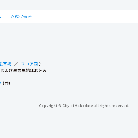
索
函館保健所
駐車場
／
フロア図
）
祝日および年末年始はお休み
p
(代)
Copyright © City of Hakodate all rights reserved.