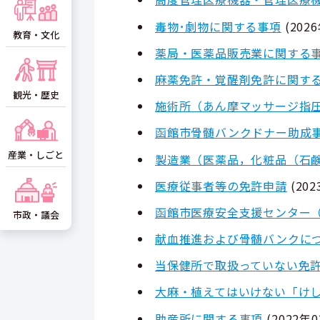
毒物･劇物に関する事項
(
202
教育・文化
薬局・医薬品販売業に関する
麻薬免許・覚醒剤免許に関す
観光・歴史
施術所（あん摩マッサージ指
函館市骨髄バンクドナー助成
産業・しごと
製造業（医薬品，化粧品（石
医療従事者等の免許申請
(
20
函館市医療安全支援センター
市政・議会
献血推進および骨髄バンクに
当保健所で取扱っていない免
大麻・植えてはいけない「け
助産所に関する事項
(
2022年