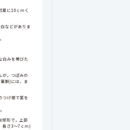
初夏に10ｃｍく
，白などがありま
。
な白みを帯びた
んが，つぼみの
い葉脈)には，ま
のつけ根で茎を
す。
は球形で，上部
長さ3～7ｃｍ)