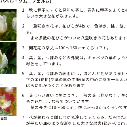
パパベル・ソムニフェルム)
1 秋に種子をまくと翌年の春に，春先に種子をまくと
らいの大きな花が咲きます。
2 一重咲きの花は，花びらが4枚で，色は赤，桃，紫
す。
また多数の花びらがついた八重咲きの花もあります
3 開花期の草丈は100～160ｃｍくらいです。
4 葉，茎，つぼみなどの外観は，キャベツの葉のよう
緑色をしています。
5 葉，茎，つぼみの表面には，ほとんど毛がありませ
下の茎(花梗)や葉の裏の主脈(葉の中心にある一番太
ばらに毛がつくことがあります。
6 葉は互い違いに茎につき，上部の葉は柄がなく，茎
巻き込むような形でついています。
葉の長さは10～50ｃｍ，幅は5～20ｃｍくらいで
7 花が終わると雌しべが発達してふくらみ，だ円また
が平たい皿のような形をした大きな果実(径3～6ｃｍ，