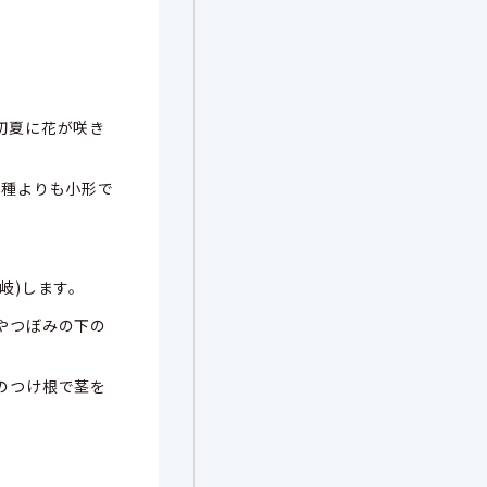
初夏に花が咲き
ム種よりも小形で
岐)します。
やつぼみの下の
のつけ根で茎を