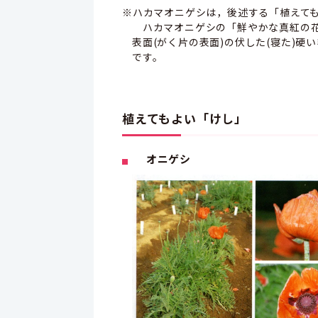
※ハカマオニゲシは，後述する「植えて
ハカマオニゲシの「鮮やかな真紅の花
表面(がく片の表面)の伏した(寝た)
です。
植えてもよい「けし」
オニゲシ