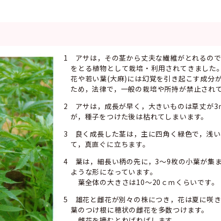
1 アサは，その茎から丈夫な繊維がとれるの
をとる植物として栽培・利用されてきました
花や若い葉(大麻)には幻覚を引き起こす成分
ため，法律で，一般の栽培や所持が禁止され
2 アサは，成長が早く，大きいものは草丈が3
が，種子をつけた後は枯れてしまいます。
3 良く成長した茎は，主に四角く緑色で，浅
て，真直ぐに立ちます。
4 葉は，細長い柄の先に，3～9枚の小葉が集
ような形になっています。
葉全体の大きさは10～20ｃｍくらいです。
5 雄花と雌花が別々の株につき，花は夏に咲
葉のつけ根に穂状の雌花を多数つけます。
雌花を摘むとねばねばします。