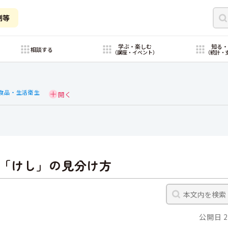
制等
学ぶ・楽しむ
知る
相談する
（講座・イベント）
（統計・
食品・生活衛生
「けし」の見分け方
公開日 2