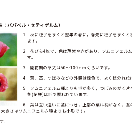
名：パパベル・セティゲルム）
1 秋に種子をまくと翌年の春に，春先に種子をまくと
ます。
2 花びら4枚で，色は薄紫や赤があり，ソムニフェル
す。
3 開花期の草丈は50～100ｃｍくらいです。
4 葉，茎，つぼみなどの外観は緑色で，よく枝分れ(分
5 ソムニフェルム種よりも毛が多く，つぼみのがく片
茎(花梗)は毛で覆われています。
6 葉は互い違いに茎につき，上部の葉は柄がなく，茎
の大きさはソムニフェルム種よりも小形です。
す。