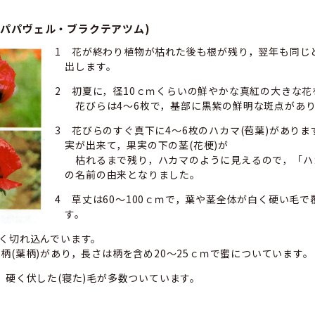
(パパヴェル・ブラクテアツム)
1 花が終わり植物が枯れた後も根が残り，翌年も同じ
出します。
2 初夏に，径10ｃｍくらいの鮮やかな真紅の大きな花
花びらは4～6枚で，基部に黒紫の鮮明な斑点があ
3 花びらのすぐ真下に4～6枚のハカマ(苞葉)があり
実が出来て，果実の下の茎(花梗)が
枯れるまで残り，ハカマのように見えるので，「ハ
の名前の由来となりました。
4 草丈は60～100ｃｍで，葉や茎全体が白く硬い毛で
す。
く切れ込んでいます。
柄(葉柄)があり，長さは柄を含め20～25ｃｍで蜜についています。
，硬く伏した(寝た)毛が多数ついています。