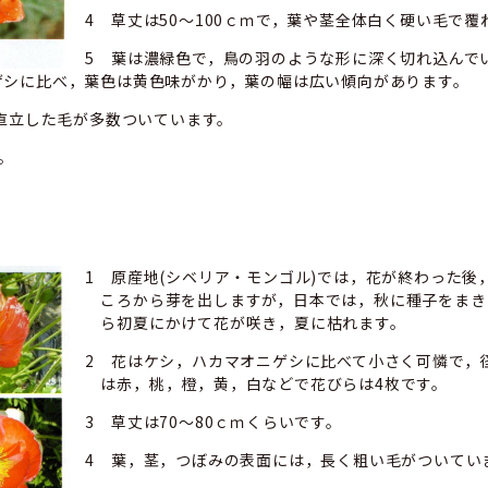
4 草丈は50～100ｃｍで，葉や茎全体白く硬い毛で覆
5 葉は濃緑色で，鳥の羽のような形に深く切れ込んで
ゲシに比べ，葉色は黄色味がかり，葉の幅は広い傾向があります。
直立した毛が多数ついています。
。
1 原産地(シベリア・モンゴル)では，花が終わった後
ころから芽を出しますが，日本では，秋に種子をまき
ら初夏にかけて花が咲き，夏に枯れます。
2 花はケシ，ハカマオニゲシに比べて小さく可憐で，径
は赤，桃，橙，黄，白などで花びらは4枚です。
3 草丈は70～80ｃｍくらいです。
4 葉，茎，つぼみの表面には，長く粗い毛がついてい