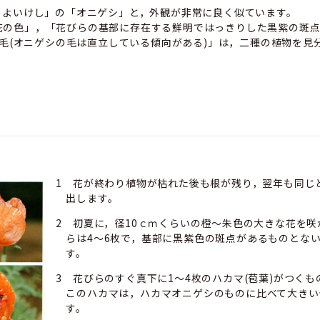
もよいけし」の「オニゲシ」と，外観が非常に良く似ています。
の色」，「花びらの基部に存在する鮮明ではっきりした黒紫の斑点
硬い毛(オニゲシの毛は直立している傾向がある)」は，二種の植物を見
1 花が終わり植物が枯れた後も根が残り，翌年も同じ
出します。
2 初夏に，径10ｃｍくらいの橙～朱色の大きな花を咲
らは4～6枚で，基部に黒紫色の斑点があるものとな
す。
3 花びらのすぐ真下に1～4枚のハカマ(苞葉)がつく
このハカマは，ハカマオニゲシのものに比べて大きい
す。