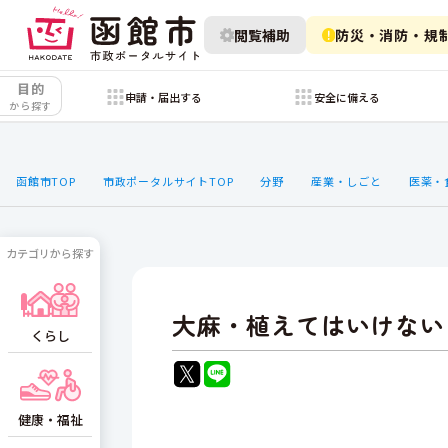
閲覧補助
防災・消防・規
目的
申請・届出する
安全に備える
から探す
函館市TOP
市政ポータルサイトTOP
分野
産業・しごと
医薬・
カテゴリから探す
大麻・植えてはいけない
くらし
健康・福祉