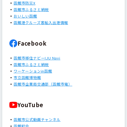
函館市防災X
函館市ふるさと納税
おいしい函館
函館港クルーズ客船入出港情報
Facebook
函館市移住ナビーIJU Navi
函館市ふるさと納税
ワーケーションin函館
市立函館博物館
函館市企業局交通部（函館市電）
YouTube
函館市公式動画チャンネル
函館町会